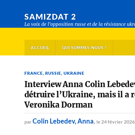
SAMIZDAT 2
La voix de l'opposition russe et de la résistance uk
ACCUEIL
QUI SOMMES-NOUS ?
FRANCE
,
RUSSIE
,
UKRAINE
Interview Anna Colin Lebedev
détruire l’Ukraine, mais il a 
Veronika Dorman
Colin Lebedev, Anna
,
par
le 24 février 2026