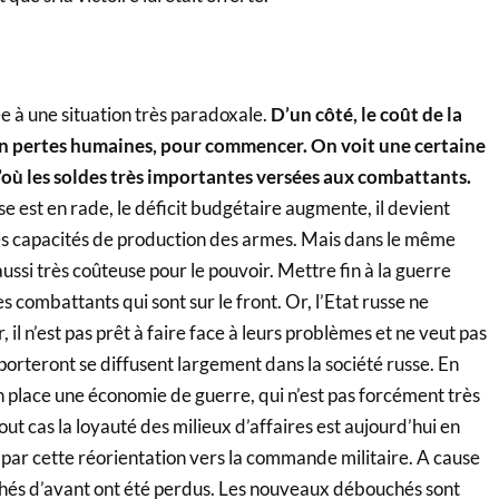
e à une situation très paradoxale.
D’un côté, le coût de la
n pertes humaines, pour commencer. On voit une certaine
 d’où les soldes très importantes versées aux combattants.
se est en rade, le déficit budgétaire augmente, il devient
les capacités de production des armes. Mais dans le même
aussi très coûteuse pour le pouvoir. Mettre fin à la guerre
s combattants qui sont sur le front. Or, l’Etat russe ne
, il n’est pas prêt à faire face à leurs problèmes et ne veut pas
apporteront se diffusent largement dans la société russe. En
en place une économie de guerre, qui n’est pas forcément très
ut cas la loyauté des milieux d’affaires est aujourd’hui en
 par cette réorientation vers la commande militaire. A cause
chés d’avant ont été perdus. Les nouveaux débouchés sont