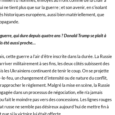
e milliers d’hommes, envoyés au front comme de la chair à
 ne tient plus que sur la guerre ; et son avenir, en s’isolant
liés historiques européens, aussi bien matériellement, que
ropagande.
guerre, qui dure depuis quatre ans ? Donald Trump se plaît à
ais été aussi proche…
s, cette guerre a l’air d’être inscrite dans la durée. La Russie
arriver militairement à ses fins, les deux côtés subissent des
s les Ukrainiens continuent de tenir le coup. On se projette
-le-feu, un changement d’intensité ou de nature du conflit,
rapprocher le règlement. Malgré la mise en scène, la Russie
gagée dans un processus de négociation, elle n’a jamais
ou fait le moindre pas vers des concessions. Les lignes rouges
at russe ne semble pas désireux aujourd’hui de mettre fin à
ue si la victoire lui était offerte.