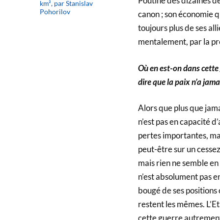
Poutine des dizaines d
km², par Stanislav
Pohorilov
canon ; son économie qui
toujours plus de ses al
mentalement, par la p
Où en est-on dans cette 
dire que la paix n’a jam
Alors que plus que jamai
n’est pas en capacité d’
pertes importantes, mai
peut-être sur un cessez
mais rien ne semble en 
n’est absolument pas en
bougé de ses positions 
restent les mêmes. L’Et
cette guerre autrement q