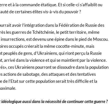
erre et à la commande étatique. Et si celle-ci s’affaiblit ou
yauté de certaines élites vis-à-vis du pouvoir ?
 pourrait avoir l’intégration dans la Fédération de Russie des
rès les guerres de Tchétchénie, le petit territoire, même
 insurrections, est devenu une épine dans le pied de Moscou.
toires occupés créerait la même cocotte-minute, mais
nt peuplés de gens, d’Ukrainiens, qui n’ont perçu la Russie
arrivé dans la violence et qui se maintient par la violence.
grés», ces Ukrainiens pourront se dissoudre dans la population
s actions de sabotage, des attaques et des tentatives
 de l’Etat sur cette population serait très difficile et la
maximale.
t idéologique aussi dans la nécessité de continuer cette guerre ?