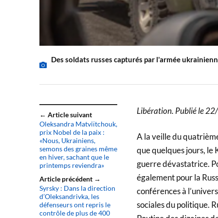
Des soldats russes capturés par l'armée ukrainien
Libération. Publié le 
← Article suivant
Oleksandra Matviïtchouk,
prix Nobel de la paix :
A la veille du quatriè
«Nous, Ukrainiens,
semons des graines même
que quelques jours, le 
en hiver, sachant que le
guerre dévastatrice. Po
printemps reviendra»
également pour la Russ
Article précédent →
Syrsky : Dans la direction
conférences à l’univers
d’Oleksandrivka, les
sociales du politique. 
défenseurs ont repris le
contrôle de plus de 400