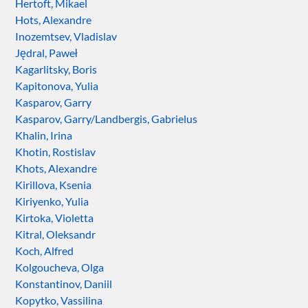
Hertoft, Mikael
Hots, Alexandre
Inozemtsev, Vladislav
Jędral, Paweł
Kagarlitsky, Boris
Kapitonova, Yulia
Kasparov, Garry
Kasparov, Garry/Landbergis, Gabrielus
Khalin, Irina
Khotin, Rostislav
Khots, Alexandre
Kirillova, Ksenia
Kiriyenko, Yulia
Kirtoka, Violetta
Kitral, Oleksandr
Koch, Alfred
Kolgoucheva, Olga
Konstantinov, Daniil
Kopytko, Vassilina