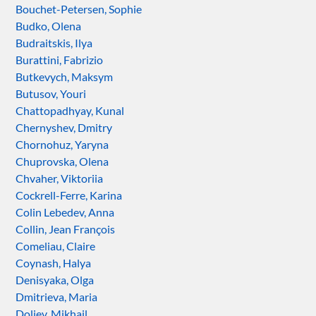
Bouchet-Petersen, Sophie
Budko, Olena
Budraitskis, Ilya
Burattini, Fabrizio
Butkevych, Maksym
Butusov, Youri
Chattopadhyay, Kunal
Chernyshev, Dmitry
Chornohuz, Yaryna
Chuprovska, Olena
Chvaher, Viktoriia
Cockrell-Ferre, Karina
Colin Lebedev, Anna
Collin, Jean François
Comeliau, Claire
Coynash, Halya
Denisyaka, Olga
Dmitrieva, Maria
Doliev, Mikhail