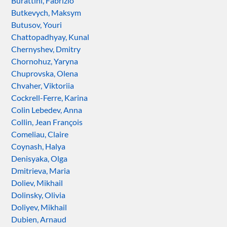
Burattini, Fabrizio
Butkevych, Maksym
Butusov, Youri
Chattopadhyay, Kunal
Chernyshev, Dmitry
Chornohuz, Yaryna
Chuprovska, Olena
Chvaher, Viktoriia
Cockrell-Ferre, Karina
Colin Lebedev, Anna
Collin, Jean François
Comeliau, Claire
Coynash, Halya
Denisyaka, Olga
Dmitrieva, Maria
Doliev, Mikhail
Dolinsky, Olivia
Doliyev, Mikhail
Dubien, Arnaud