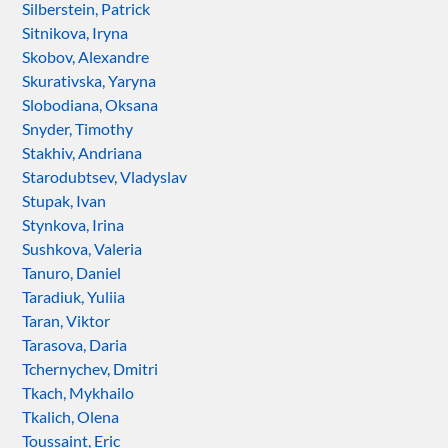
Silberstein, Patrick
Sitnikova, Iryna
Skobov, Alexandre
Skurativska, Yaryna
Slobodiana, Oksana
Snyder, Timothy
Stakhiv, Andriana
Starodubtsev, Vladyslav
Stupak, Ivan
Stynkova, Irina
Sushkova, Valeria
Tanuro, Daniel
Taradiuk, Yuliia
Taran, Viktor
Tarasova, Daria
Tchernychev, Dmitri
Tkach, Mykhailo
Tkalich, Olena
Toussaint, Eric