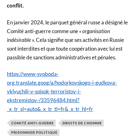
conflit.
En janvier 2024, le parquet général russe a désigné le
Comité anti-guerre comme une
« organisation
indésirable ».
Cela signifie que ses activités en Russie
sont interdites et que toute coopération avec lui est
passible de sanctions administratives et pénales.
https://www-svoboda-
org.translate.goog/a/hodorkovskogo-i-gudkova-
vklyuchili-v-spisok-terroristov-i-
ekstremistov-/33596484.html?
_x_tr_sl=auto&_x_tr_tl=fr&_x_tr_hl=fr
COMITÉ ANTI-GUERRE
DROITS DE L'HOMME
PRISONNIER POLITIQUE