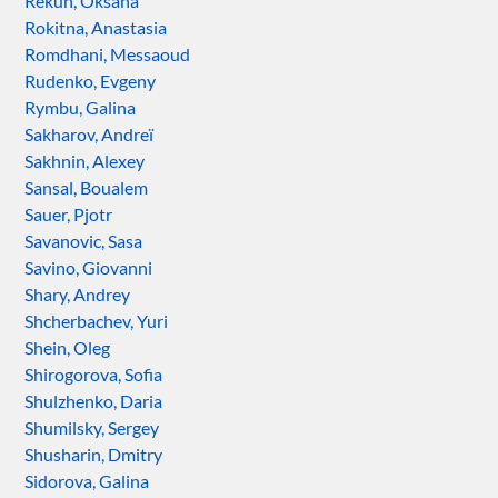
Rekun, Oksana
Rokitna, Anastasia
Romdhani, Messaoud
Rudenko, Evgeny
Rymbu, Galina
Sakharov, Andreï
Sakhnin, Alexey
Sansal, Boualem
Sauer, Pjotr
Savanovic, Sasa
Savino, Giovanni
Shary, Andrey
Shcherbachev, Yuri
Shein, Oleg
Shirogorova, Sofia
Shulzhenko, Daria
Shumilsky, Sergey
Shusharin, Dmitry
Sidorova, Galina