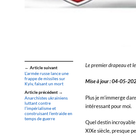
Le premier drapeau et le
← Article suivant
L’armée russe lance une
frappe de missiles sur
Mise à jour : 04-05-20
Kyiv, faisant un mort
Article précédent →
Plus je m’immerge dans l
Anarchistes ukrainiens
luttant contre
intéressant pour moi.
l’impérialisme et
construisant l’entraide en
temps de guerre
Quel destin incroyable à
XIXe siècle, presque per