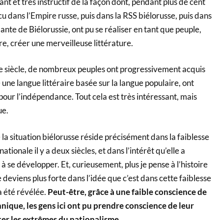
nt et très instructif de la façon dont, pendant plus de cent
cu dans l’Empire russe, puis dans la RSS biélorusse, puis dans
nte de Biélorussie, ont pu se réaliser en tant que peuple,
e, créer une merveilleuse littérature.
 siècle, de nombreux peuples ont progressivement acquis
 une langue littéraire basée sur la langue populaire, ont
our l’indépendance. Tout cela est très intéressant, mais
ue.
la situation biélorusse réside précisément dans la faiblesse
ationale il y a deux siècles, et dans l’intérêt qu’elle a
à se développer. Et, curieusement, plus je pense à l’histoire
je deviens plus forte dans l’idée que c’est dans cette faiblesse
a été révélée.
Peut-être, grâce à une faible conscience de
ique, les gens ici ont pu prendre conscience de leur
ter les extrêmes du nationalisme.