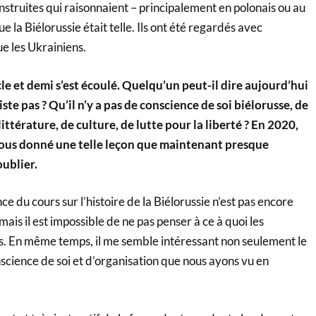
struites qui raisonnaient – principalement en polonais ou au
ue la Biélorussie était telle. Ils ont été regardés avec
ue les Ukrainiens.
le et demi s’est écoulé. Quelqu’un peut-il dire aujourd’hui
iste pas ? Qu’il n’y a pas de conscience de soi biélorusse, de
ittérature, de culture, de lutte pour la liberté ? En 2020,
 tous donné une telle leçon que maintenant presque
ublier.
 du cours sur l’histoire de la Biélorussie n’est pas encore
ais il est impossible de ne pas penser à ce à quoi les
és. En même temps, il me semble intéressant non seulement le
science de soi et d’organisation que nous ayons vu en