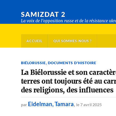
SAMIZDAT 2
La voix de l'opposition russe et de la résistance uk
ACCUEIL
QUI SOMMES-NOUS ?
BIÉLORUSSIE
,
DOCUMENTS D'HISTOIRE
La Biélorussie et son caract
terres ont toujours été au car
des religions, des influences
Eidelman, Tamara
,
par
le 7 avril 2025