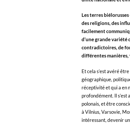
Les terres biélorusses
des religions, des infl
facilement communique
d’une grande variété 
contradictoires, de fo
différentes manières,
Et cela s’est avéré être
géographique, politique
réceptivité et qui a en
profondément. Il s’est 
polonais, et être cons
à Vilnius, Varsovie, Mo
intéressant, devenir un