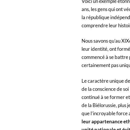
Voici un exemple étonna
ans, les gens qui ont vé
la république indépenda
comprendre leur histoir
Nous savons qu’au XIXe
leur identité, ont formé
commencé à se battre p
certainement pas uniq
Le caractère unique de 
de la conscience de soi n
continué à se former et 
de la Biélorussie, plus 
que l’incroyable force 
leur appartenance ethn
unité nationale et évi