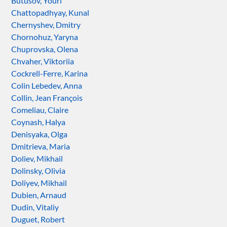
Butusov, Youri
Chattopadhyay, Kunal
Chernyshev, Dmitry
Chornohuz, Yaryna
Chuprovska, Olena
Chvaher, Viktoriia
Cockrell-Ferre, Karina
Colin Lebedev, Anna
Collin, Jean François
Comeliau, Claire
Coynash, Halya
Denisyaka, Olga
Dmitrieva, Maria
Doliev, Mikhail
Dolinsky, Olivia
Doliyev, Mikhail
Dubien, Arnaud
Dudin, Vitaliy
Duguet, Robert