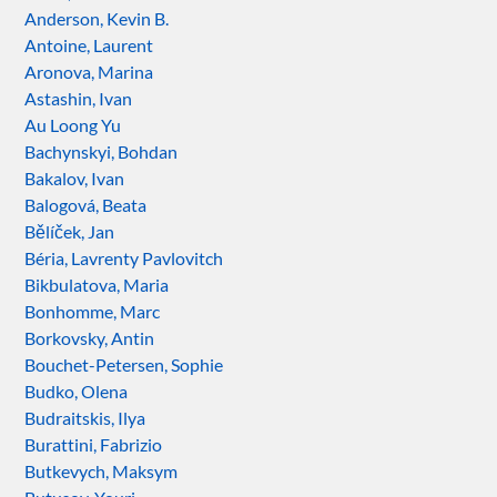
Anderson, Kevin B.
Antoine, Laurent
Aronova, Marina
Astashin, Ivan
Au Loong Yu
Bachynskyi, Bohdan
Bakalov, Ivan
Balogová, Beata
Bělíček, Jan
Béria, Lavrenty Pavlovitch
Bikbulatova, Maria
Bonhomme, Marc
Borkovsky, Antin
Bouchet-Petersen, Sophie
Budko, Olena
Budraitskis, Ilya
Burattini, Fabrizio
Butkevych, Maksym