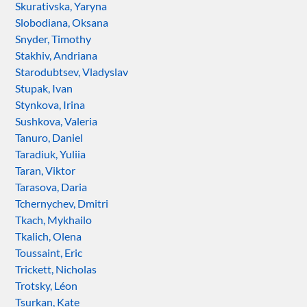
Skurativska, Yaryna
Slobodiana, Oksana
Snyder, Timothy
Stakhiv, Andriana
Starodubtsev, Vladyslav
Stupak, Ivan
Stynkova, Irina
Sushkova, Valeria
Tanuro, Daniel
Taradiuk, Yuliia
Taran, Viktor
Tarasova, Daria
Tchernychev, Dmitri
Tkach, Mykhailo
Tkalich, Olena
Toussaint, Eric
Trickett, Nicholas
Trotsky, Léon
Tsurkan, Kate