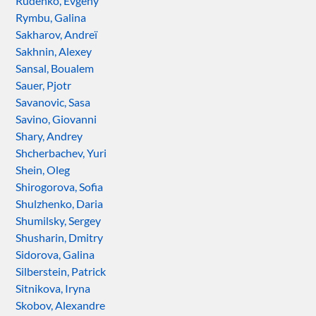
Rudenko, Evgeny
Rymbu, Galina
Sakharov, Andreï
Sakhnin, Alexey
Sansal, Boualem
Sauer, Pjotr
Savanovic, Sasa
Savino, Giovanni
Shary, Andrey
Shcherbachev, Yuri
Shein, Oleg
Shirogorova, Sofia
Shulzhenko, Daria
Shumilsky, Sergey
Shusharin, Dmitry
Sidorova, Galina
Silberstein, Patrick
Sitnikova, Iryna
Skobov, Alexandre