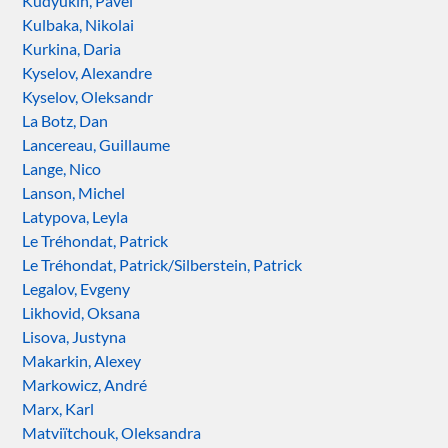
Kudyukin, Pavel
Kulbaka, Nikolai
Kurkina, Daria
Kyselov, Alexandre
Kyselov, Oleksandr
La Botz, Dan
Lancereau, Guillaume
Lange, Nico
Lanson, Michel
Latypova, Leyla
Le Tréhondat, Patrick
Le Tréhondat, Patrick/Silberstein, Patrick
Legalov, Evgeny
Likhovid, Oksana
Lisova, Justyna
Makarkin, Alexey
Markowicz, André
Marx, Karl
Matviïtchouk, Oleksandra