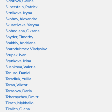
Sidorova, Galina
Silberstein, Patrick
Sitnikova, Iryna
Skobov, Alexandre
Skurativska, Yaryna
Slobodiana, Oksana
Snyder, Timothy
Stakhiv, Andriana
Starodubtsev, Vladyslav
Stupak, Ivan
Stynkova, Irina
Sushkova, Valeria
Tanuro, Daniel
Taradiuk, Yuliia
Taran, Viktor
Tarasova, Daria
Tchernychev, Dmitri
Tkach, Mykhailo
Tkalich, Olena