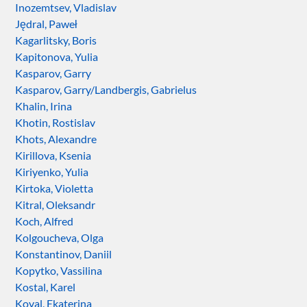
Inozemtsev, Vladislav
Jędral, Paweł
Kagarlitsky, Boris
Kapitonova, Yulia
Kasparov, Garry
Kasparov, Garry/Landbergis, Gabrielus
Khalin, Irina
Khotin, Rostislav
Khots, Alexandre
Kirillova, Ksenia
Kiriyenko, Yulia
Kirtoka, Violetta
Kitral, Oleksandr
Koch, Alfred
Kolgoucheva, Olga
Konstantinov, Daniil
Kopytko, Vassilina
Kostal, Karel
Koval, Ekaterina