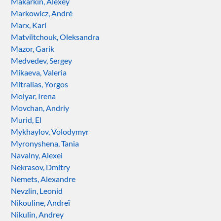
Makarkin, Alexey
Markowicz, André
Marx, Karl
Matviïtchouk, Oleksandra
Mazor, Garik
Medvedev, Sergey
Mikaeva, Valeria
Mitralias, Yorgos
Molyar, Irena
Movchan, Andriy
Murid, El
Mykhaylov, Volodymyr
Myronyshena, Tania
Navalny, Alexei
Nekrasov, Dmitry
Nemets, Alexandre
Nevzlin, Leonid
Nikouline, Andreï
Nikulin, Andrey