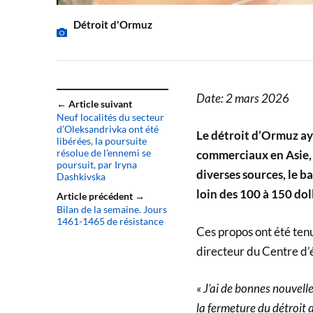
Détroit d'Ormuz
Date: 2 mars 2026
← Article suivant
Neuf localités du secteur
d’Oleksandrivka ont été
Le détroit d’Ormuz ay
libérées, la poursuite
résolue de l’ennemi se
commerciaux en Asie, l
poursuit, par Iryna
diverses sources, le ba
Dashkivska
loin des 100 à 150 do
Article précédent →
Bilan de la semaine. Jours
1461-1465 de résistance
Ces propos ont été ten
directeur du Centre d
« J’ai de bonnes nouvel
la fermeture du détroit