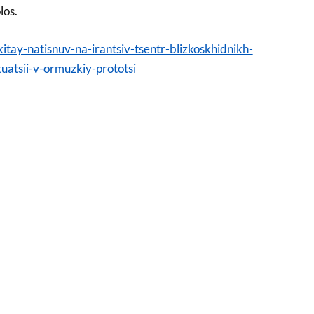
los.
-kitay-natisnuv-na-irantsiv-tsentr-blizkoskhidnikh-
uatsii-v-ormuzkiy-prototsi