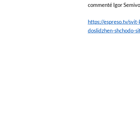
commenté Igor Semivo
https://espreso.tv/svit
doslidzhen-shchodo-sit