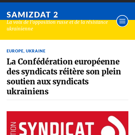
SAMIZDAT 2
La voix de l'opposition russe et de la résistance
ukrainienne
EUROPE
,
UKRAINE
La Confédération européenne
des syndicats réitère son plein
soutien aux syndicats
ukrainiens