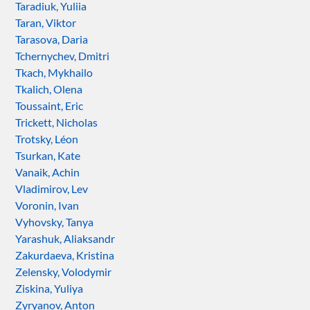
Taradiuk, Yuliia
Taran, Viktor
Tarasova, Daria
Tchernychev, Dmitri
Tkach, Mykhailo
Tkalich, Olena
Toussaint, Eric
Trickett, Nicholas
Trotsky, Léon
Tsurkan, Kate
Vanaik, Achin
Vladimirov, Lev
Voronin, Ivan
Vyhovsky, Tanya
Yarashuk, Aliaksandr
Zakurdaeva, Kristina
Zelensky, Volodymir
Ziskina, Yuliya
Zyryanov, Anton