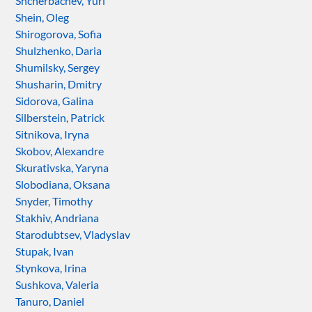
Shcherbachev, Yuri
Shein, Oleg
Shirogorova, Sofia
Shulzhenko, Daria
Shumilsky, Sergey
Shusharin, Dmitry
Sidorova, Galina
Silberstein, Patrick
Sitnikova, Iryna
Skobov, Alexandre
Skurativska, Yaryna
Slobodiana, Oksana
Snyder, Timothy
Stakhiv, Andriana
Starodubtsev, Vladyslav
Stupak, Ivan
Stynkova, Irina
Sushkova, Valeria
Tanuro, Daniel