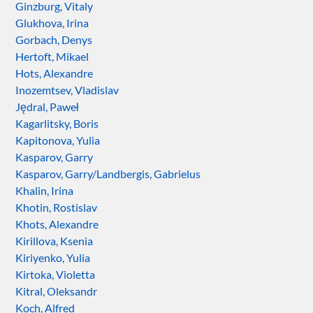
Ginzburg, Vitaly
Glukhova, Irina
Gorbach, Denys
Hertoft, Mikael
Hots, Alexandre
Inozemtsev, Vladislav
Jędral, Paweł
Kagarlitsky, Boris
Kapitonova, Yulia
Kasparov, Garry
Kasparov, Garry/Landbergis, Gabrielus
Khalin, Irina
Khotin, Rostislav
Khots, Alexandre
Kirillova, Ksenia
Kiriyenko, Yulia
Kirtoka, Violetta
Kitral, Oleksandr
Koch, Alfred