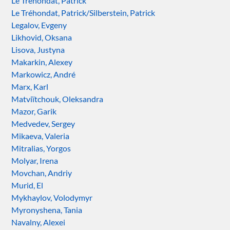
Le Tréhondat, Patrick
Le Tréhondat, Patrick/Silberstein, Patrick
Legalov, Evgeny
Likhovid, Oksana
Lisova, Justyna
Makarkin, Alexey
Markowicz, André
Marx, Karl
Matviïtchouk, Oleksandra
Mazor, Garik
Medvedev, Sergey
Mikaeva, Valeria
Mitralias, Yorgos
Molyar, Irena
Movchan, Andriy
Murid, El
Mykhaylov, Volodymyr
Myronyshena, Tania
Navalny, Alexei