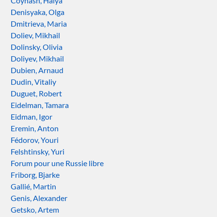
Coynash, Halya
Denisyaka, Olga
Dmitrieva, Maria
Doliev, Mikhail
Dolinsky, Olivia
Doliyev, Mikhail
Dubien, Arnaud
Dudin, Vitaliy
Duguet, Robert
Eidelman, Tamara
Eidman, Igor
Eremin, Anton
Fédorov, Youri
Felshtinsky, Yuri
Forum pour une Russie libre
Friborg, Bjarke
Gallié, Martin
Genis, Alexander
Getsko, Artem