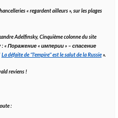
hancelleries « regardent ailleurs », sur les plages
xandre Adelfinsky, Cinquième colonne du site
v : « Поражение « империи » – спасение
!
La défaite de ‘‘l’empire’’ est le salut de la Russie
».
ld reviens !
oute :