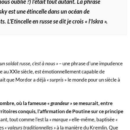
nous oublié ?) l’était tout autant. La phrase
sky est une étincelle dans un océan de
. L’Etincelle en russe se dit je crois « l’Iskra ».
un soldat russe, c’est à nous »
– une phrase d’une impudence
ne au XXIe siècle, est émotionnellement capable de
fait que Mordor a déjà
« surpris
» le monde pour un siècle à
ombre, où la fameuse
« grandeur »
se mesurait, entre
rritoires conquis, l’affirmation de Poutine sur ce principe
nt, tout comme l’est la
« marque »
elle-même, baptisée
«
les
« valeurs traditionnelles »
à la manière du Kremlin. Que