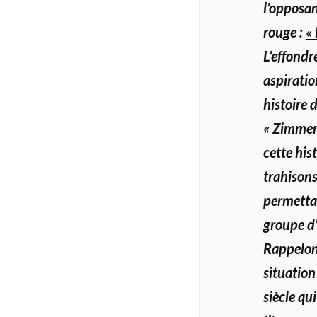
l’opposan
rouge :
« 
L’effondr
aspiratio
histoire 
« Zimmerw
cette his
trahisons
permettai
groupe d
Rappelon
situatio
siècle qu