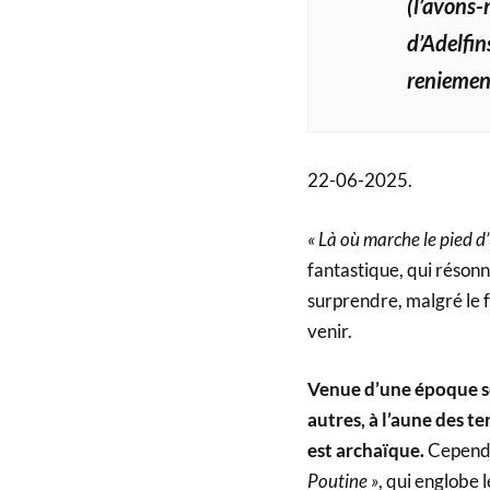
(l’avons-
d’Adelfin
reniements
22-06-2025.
« Là où marche le pied d’
fantastique, qui réson
surprendre, malgré le 
venir.
Venue d’une époque s
autres, à l’aune des te
est archaïque.
Cependa
Poutine »
, qui englobe 