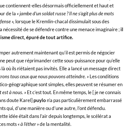
ue contiennent-elles désormais officiellement et haut et
our de la
« jambe d’un soldat russe ? Il ne s’agit plus de mots
fense »,
lorsque le Kremlin-chacal dissimulait sous des
 nécessité de se défendre contre une menace imaginaire ;
il
isme direct, épuré de tout artifice.
romper autrement maintenant qu’il est permis de négocier
n ne peut que réprimander cette sous-puissance pour qu’elle
 là où ils n’étaient pas invités. Elle a lancé un message direct
crons tous ceux que nous pouvons atteindre. »
Les conditions
itico-géographique sont simples, elles peuvent se résumer en
t est à nous. »
Et c’est tout. En même temps, le [ je ne connais
ans doute Karel]
puylo
n’a pas particulièrement embarrassé
 qui, d’une manière ou d’une autre, l’ont défendu.
tte idée était dans l’air depuis longtemps, le scélérat a
ces mots
« à l’éther »
de la mentalité.