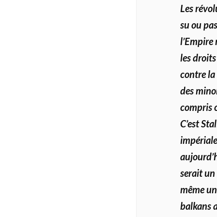
Les révol
su ou pas
l’Empire 
les droit
contre la
des minor
compris c
C’est Sta
impériale
aujourd’h
serait un
même une
balkans a