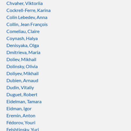
Chvaher, Viktoriia
Cockrell-Ferre, Karina
Colin Lebedev, Anna
Collin, Jean François
Comeliau, Claire
Coynash, Halya
Denisyaka, Olga
Dmitrieva, Maria
Doliev, Mikhail
Dolinsky, Olivia
Doliyev, Mikhail
Dubien, Arnaud
Dudin, Vitaliy
Duguet, Robert
Eidelman, Tamara
Eidman, Igor
Eremin, Anton
Fédorov, Youri
Felshtinsky, Yuri