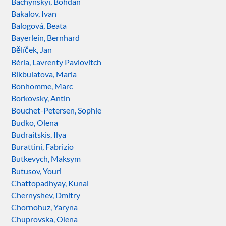
Bachynskyi, Bohdan
Bakalov, Ivan
Balogová, Beata
Bayerlein, Bernhard
Bělíček, Jan
Béria, Lavrenty Pavlovitch
Bikbulatova, Maria
Bonhomme, Marc
Borkovsky, Antin
Bouchet-Petersen, Sophie
Budko, Olena
Budraitskis, Ilya
Burattini, Fabrizio
Butkevych, Maksym
Butusov, Youri
Chattopadhyay, Kunal
Chernyshev, Dmitry
Chornohuz, Yaryna
Chuprovska, Olena