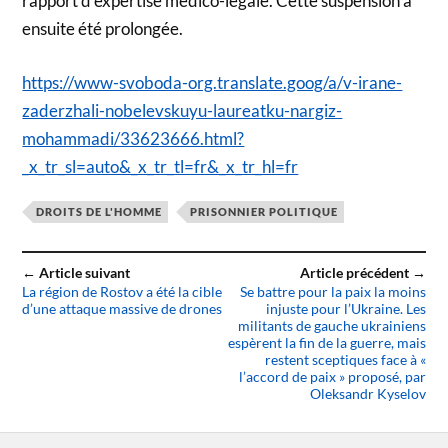
rapport d’expertise médico-légale. Cette suspension a
ensuite été prolongée.
https://www-svoboda-org.translate.goog/a/v-irane-
zaderzhali-nobelevskuyu-laureatku-nargiz-
mohammadi/33623666.html?
_x_tr_sl=auto&_x_tr_tl=fr&_x_tr_hl=fr
DROITS DE L'HOMME
PRISONNIER POLITIQUE
← Article suivant
Article précédent →
La région de Rostov a été la cible
Se battre pour la paix la moins
d’une attaque massive de drones
injuste pour l’Ukraine. Les
militants de gauche ukrainiens
espèrent la fin de la guerre, mais
restent sceptiques face à «
l’accord de paix » proposé, par
Oleksandr Kyselov