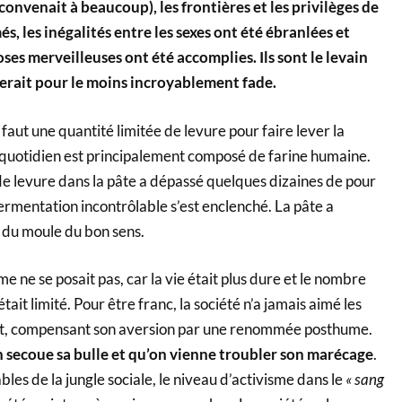
l convenait à beaucoup), les frontières et les privilèges de
s, les inégalités entre les sexes ont été ébranlées et
es merveilleuses ont été accomplies. Ils sont le levain
serait pour le moins incroyablement fade.
 faut une quantité limitée de levure pour faire lever la
n quotidien est principalement composé de farine humaine.
de levure dans la pâte a dépassé quelques dizaines de pour
ermentation incontrôlable s’est enclenché. La pâte a
du moule du bon sens.
 ne se posait pas, car la vie était plus dure et le nombre
était limité. Pour être franc, la société n’a jamais aimé les
ant, compensant son aversion par une renommée posthume.
 secoue sa bulle et qu’on vienne troubler son marécage
.
bles de la jungle sociale, le niveau d’activisme dans le
« sang