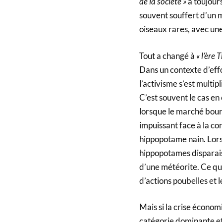
de la société »
a toujours
souvent souffert d’un m
oiseaux rares, avec une
Tout a changé à
« l’ère 
Dans un contexte d’eff
l’activisme s’est multi
C’est souvent le cas en
lorsque le marché bours
impuissant face à la co
hippopotame nain. Lors
hippopotames disparais
d’une météorite. Ce qui
d’actions poubelles et l
Mais si la crise économ
catégorie dominante et 