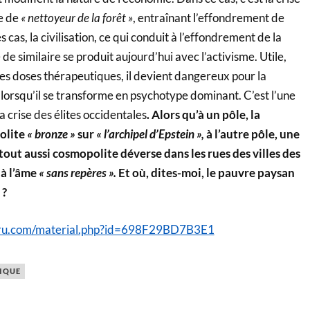
le de
« nettoyeur de la forêt »
, entraînant l’effondrement de
es cas, la civilisation, ce qui conduit à l’effondrement de la
de similaire se produit aujourd’hui avec l’activisme. Utile,
es doses thérapeutiques, il devient dangereux pour la
e lorsqu’il se transforme en psychotype dominant. C’est l’une
a crise des élites occidentales
. Alors qu’à un pôle, la
olite
« bronze »
sur
« l’archipel d’Epstein »,
à l’autre pôle, une
tout aussi cosmopolite déverse dans les rues des villes des
 à l’âme
« sans repères ».
Et où, dites-moi, le pauvre paysan
 ?
vru.com/material.php?id=698F29BD7B3E1
IQUE