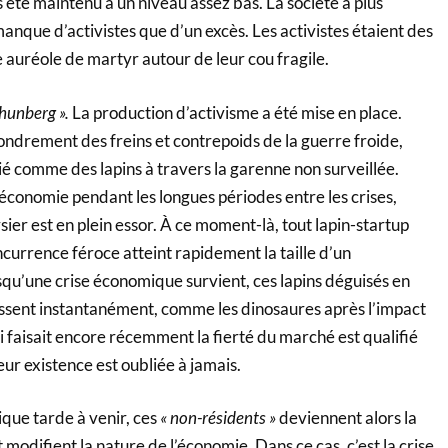
 été maintenu à un niveau assez bas. La société a plus
anque d’activistes que d’un excès. Les activistes étaient des
 auréole de martyr autour de leur cou fragile.
Thunberg ».
La production d’activisme a été mise en place.
ondrement des freins et contrepoids de la guerre froide,
plié comme des lapins à travers la garenne non surveillée.
 économie pendant les longues périodes entre les crises,
ier est en plein essor. À ce moment-là, tout lapin-startup
ncurrence féroce atteint rapidement la taille d’un
qu’une crise économique survient, ces lapins déguisés en
sent instantanément, comme les dinosaures après l’impact
 faisait encore récemment la fierté du marché est qualifié
eur existence est oubliée à jamais.
ique tarde à venir, ces
« non-résidents »
deviennent alors la
modifient la nature de l’économie. Dans ce cas, c’est la crise