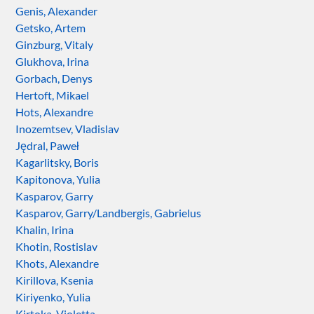
Genis, Alexander
Getsko, Artem
Ginzburg, Vitaly
Glukhova, Irina
Gorbach, Denys
Hertoft, Mikael
Hots, Alexandre
Inozemtsev, Vladislav
Jędral, Paweł
Kagarlitsky, Boris
Kapitonova, Yulia
Kasparov, Garry
Kasparov, Garry/Landbergis, Gabrielus
Khalin, Irina
Khotin, Rostislav
Khots, Alexandre
Kirillova, Ksenia
Kiriyenko, Yulia
Kirtoka, Violetta