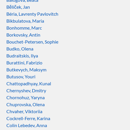
Bělíček, Jan
Béria, Lavrenty Pavlovitch
Bikbulatova, Maria
Bonhomme, Marc
Borkovsky, Antin
Bouchet-Petersen, Sophie
Budko, Olena
Budraitskis, Ilya
Burattini, Fabrizio
Butkevych, Maksym
Butusov, Youri
Chattopadhyay, Kunal
Chernyshev, Dmitry
Chornohuz, Yaryna
Chuprovska, Olena
Chvaher, Viktoriia
Cockrell-Ferre, Karina
Colin Lebedev, Anna