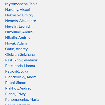
Myronyshena, Tania
Navalny, Alexei
Nekrasov, Dmitry
Nemets, Alexandre
Nevzlin, Leonid
Nikouline, Andreï
Nikulin, Andrey
Novak, Adam
Okun, Andrey
Oleksun, Snizhana
Pastukhov, Vladimir
Perekhoda, Hanna
Petrović, Luka
Piontkovsky, Andrei
Pirani, Simon
Plakhov, Andréy
Plenel, Edwy
Ponomarenko, Maria
Popkov, Roman