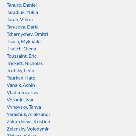
Tanuro, Daniel
Taradiuk, Yuliia
Taran, Viktor
Tarasova, Daria
Tchernychev, Dmitri
Tkach, Mykhailo
Tkalich, Olena
Toussaint, Eric
Trickett, Nicholas
Trotsky, Léon
Tsurkan, Kate
Vanaik, Achin
Vladimirov, Lev
Voronin, Ivan
Vyhovsky, Tanya
Yarashuk, Aliaksandr
Zakurdaeva, Kristina
Zelensky, Volodymir
Ziskina, Yuliya