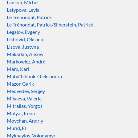
Lanson, Michel
Latypova, Leyla
Le Tréhondat, Patrick
Le Tréhondat, Patrick/Silberstein, Patrick
Legalov, Evgeny
Likhovid, Oksana
Lisova, Justyna
Makarkin, Alexey
Markowicz, André
Marx, Karl
Matviïtchouk, Oleksandra
Mazor, Garik
Medvedev, Sergey
Mikaeva, Valeria
Mitralias, Yorgos
Molyar, Irena
Movchan, Andriy
Murid, El
Mykhaylov, Volodymyr