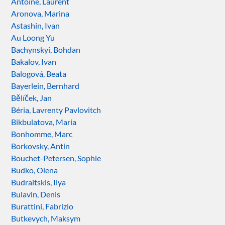
Antoine, Laurent
Aronova, Marina
Astashin, Ivan
Au Loong Yu
Bachynskyi, Bohdan
Bakalov, Ivan
Balogová, Beata
Bayerlein, Bernhard
Bělíček, Jan
Béria, Lavrenty Pavlovitch
Bikbulatova, Maria
Bonhomme, Marc
Borkovsky, Antin
Bouchet-Petersen, Sophie
Budko, Olena
Budraitskis, Ilya
Bulavin, Denis
Burattini, Fabrizio
Butkevych, Maksym