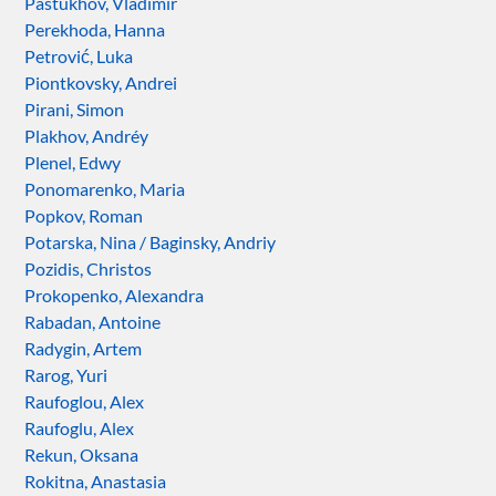
Pastukhov, Vladimir
Perekhoda, Hanna
Petrović, Luka
Piontkovsky, Andrei
Pirani, Simon
Plakhov, Andréy
Plenel, Edwy
Ponomarenko, Maria
Popkov, Roman
Potarska, Nina / Baginsky, Andriy
Pozidis, Christos
Prokopenko, Alexandra
Rabadan, Antoine
Radygin, Artem
Rarog, Yuri
Raufoglou, Alex
Raufoglu, Alex
Rekun, Oksana
Rokitna, Anastasia