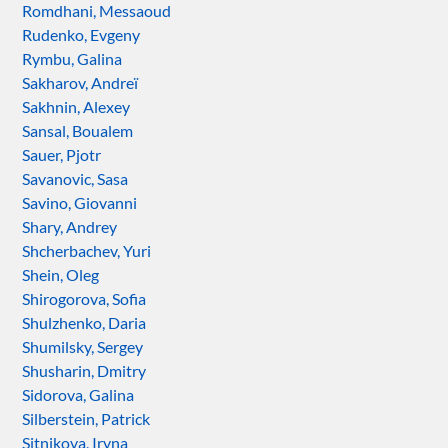
Romdhani, Messaoud
Rudenko, Evgeny
Rymbu, Galina
Sakharov, Andreï
Sakhnin, Alexey
Sansal, Boualem
Sauer, Pjotr
Savanovic, Sasa
Savino, Giovanni
Shary, Andrey
Shcherbachev, Yuri
Shein, Oleg
Shirogorova, Sofia
Shulzhenko, Daria
Shumilsky, Sergey
Shusharin, Dmitry
Sidorova, Galina
Silberstein, Patrick
Sitnikova, Iryna