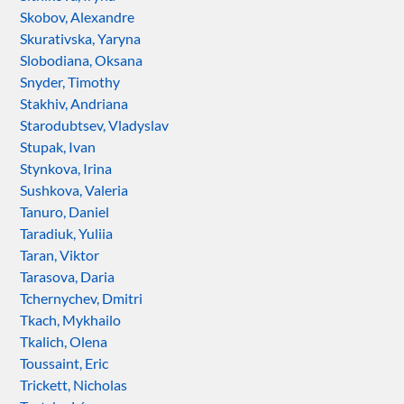
Skobov, Alexandre
Skurativska, Yaryna
Slobodiana, Oksana
Snyder, Timothy
Stakhiv, Andriana
Starodubtsev, Vladyslav
Stupak, Ivan
Stynkova, Irina
Sushkova, Valeria
Tanuro, Daniel
Taradiuk, Yuliia
Taran, Viktor
Tarasova, Daria
Tchernychev, Dmitri
Tkach, Mykhailo
Tkalich, Olena
Toussaint, Eric
Trickett, Nicholas