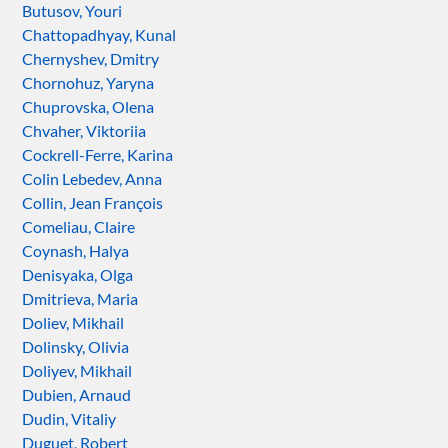
Butusov, Youri
Chattopadhyay, Kunal
Chernyshev, Dmitry
Chornohuz, Yaryna
Chuprovska, Olena
Chvaher, Viktoriia
Cockrell-Ferre, Karina
Colin Lebedev, Anna
Collin, Jean François
Comeliau, Claire
Coynash, Halya
Denisyaka, Olga
Dmitrieva, Maria
Doliev, Mikhail
Dolinsky, Olivia
Doliyev, Mikhail
Dubien, Arnaud
Dudin, Vitaliy
Duguet, Robert