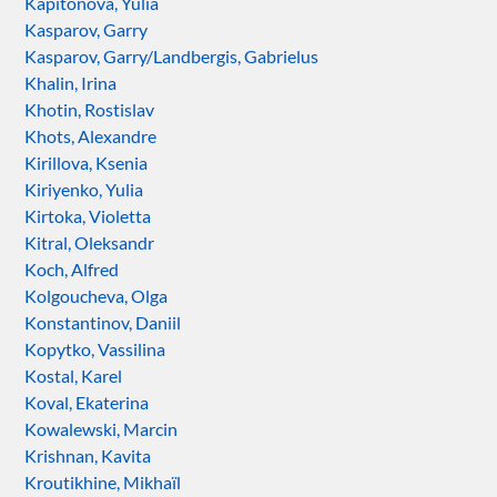
Kapitonova, Yulia
Kasparov, Garry
Kasparov, Garry/Landbergis, Gabrielus
Khalin, Irina
Khotin, Rostislav
Khots, Alexandre
Kirillova, Ksenia
Kiriyenko, Yulia
Kirtoka, Violetta
Kitral, Oleksandr
Koch, Alfred
Kolgoucheva, Olga
Konstantinov, Daniil
Kopytko, Vassilina
Kostal, Karel
Koval, Ekaterina
Kowalewski, Marcin
Krishnan, Kavita
Kroutikhine, Mikhaïl