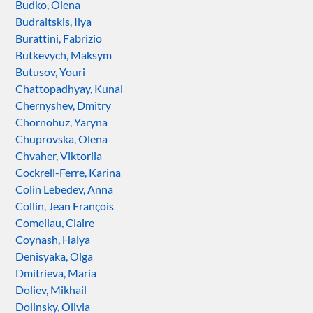
Budko, Olena
Budraitskis, Ilya
Burattini, Fabrizio
Butkevych, Maksym
Butusov, Youri
Chattopadhyay, Kunal
Chernyshev, Dmitry
Chornohuz, Yaryna
Chuprovska, Olena
Chvaher, Viktoriia
Cockrell-Ferre, Karina
Colin Lebedev, Anna
Collin, Jean François
Comeliau, Claire
Coynash, Halya
Denisyaka, Olga
Dmitrieva, Maria
Doliev, Mikhail
Dolinsky, Olivia