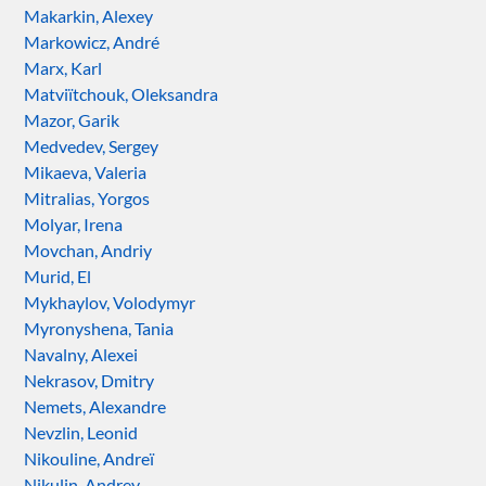
Makarkin, Alexey
Markowicz, André
Marx, Karl
Matviïtchouk, Oleksandra
Mazor, Garik
Medvedev, Sergey
Mikaeva, Valeria
Mitralias, Yorgos
Molyar, Irena
Movchan, Andriy
Murid, El
Mykhaylov, Volodymyr
Myronyshena, Tania
Navalny, Alexei
Nekrasov, Dmitry
Nemets, Alexandre
Nevzlin, Leonid
Nikouline, Andreï
Nikulin, Andrey