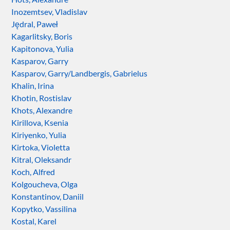
Inozemtsev, Vladislav
Jędral, Paweł
Kagarlitsky, Boris
Kapitonova, Yulia
Kasparov, Garry
Kasparov, Garry/Landbergis, Gabrielus
Khalin, Irina
Khotin, Rostislav
Khots, Alexandre
Kirillova, Ksenia
Kiriyenko, Yulia
Kirtoka, Violetta
Kitral, Oleksandr
Koch, Alfred
Kolgoucheva, Olga
Konstantinov, Daniil
Kopytko, Vassilina
Kostal, Karel