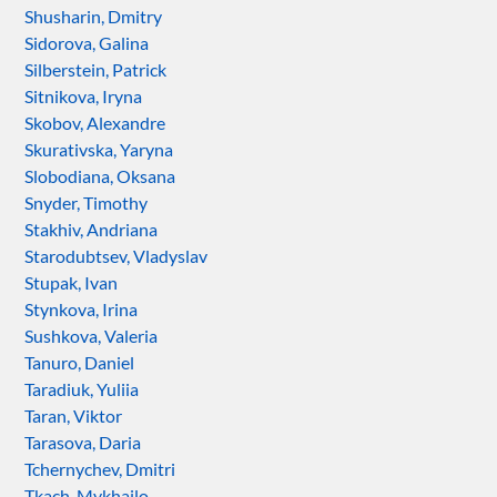
Shusharin, Dmitry
Sidorova, Galina
Silberstein, Patrick
Sitnikova, Iryna
Skobov, Alexandre
Skurativska, Yaryna
Slobodiana, Oksana
Snyder, Timothy
Stakhiv, Andriana
Starodubtsev, Vladyslav
Stupak, Ivan
Stynkova, Irina
Sushkova, Valeria
Tanuro, Daniel
Taradiuk, Yuliia
Taran, Viktor
Tarasova, Daria
Tchernychev, Dmitri
Tkach, Mykhailo