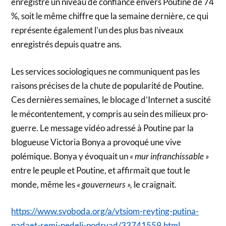
enregistré un niveau de confiance envers Poutine de 74
%, soit le même chiffre que la semaine dernière, ce qui
représente également l’un des plus bas niveaux
enregistrés depuis quatre ans.
Les services sociologiques ne communiquent pas les
raisons précises de la chute de popularité de Poutine.
Ces dernières semaines, le blocage d’Internet a suscité
le mécontentement, y compris au sein des milieux pro-
guerre. Le message vidéo adressé à Poutine par la
blogueuse Victoria Bonya a provoqué une vive
polémique. Bonya y évoquait un
« mur infranchissable »
entre le peuple et Poutine, et affirmait que tout le
monde, même les
« gouverneurs »,
le craignait.
https://www.svoboda.org/a/vtsiom-reyting-putina-
padaet-semj-nedelj-podryad/33741559.html