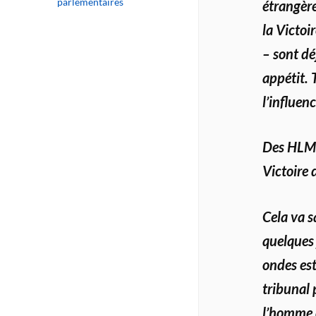
parlementaires
étrangère
la Victoi
– sont dé
appétit.
l’influen
Des HLM b
Victoire
Cela va s
quelques 
ondes est
tribunal
l’homme d