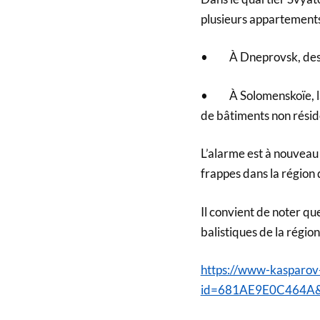
plusieurs appartements
• À Dneprovsk, des de
• À Solomenskoïe, la 
de bâtiments non réside
L’alarme est à nouveau 
frappes dans la région 
Il convient de noter q
balistiques de la régio
https://www-kasparov-
id=681AE9E0C464A&_x_