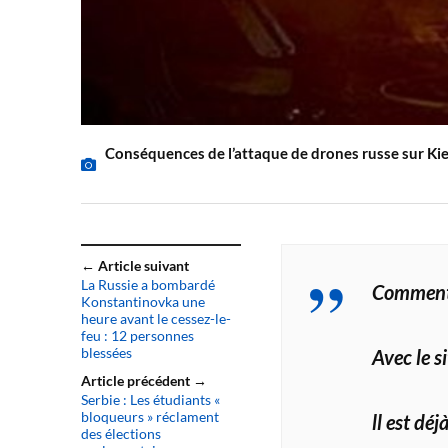
Conséquences de l’attaque de drones russe sur Ki
← Article suivant
La Russie a bombardé
Commenta
Konstantinovka une
heure avant le cessez-le-
feu : 12 personnes
blessées
Avec le s
Article précédent →
Serbie : Les étudiants «
bloqueurs » réclament
ll est dé
des élections