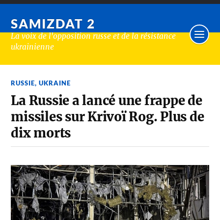
SAMIZDAT 2
La voix de l'opposition russe et de la résistance
ukrainienne
RUSSIE
,
UKRAINE
La Russie a lancé une frappe de
missiles sur Krivoï Rog. Plus de
dix morts