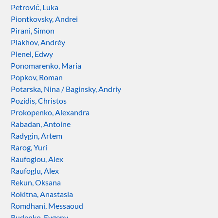
Petrović, Luka
Piontkovsky, Andrei
Pirani, Simon
Plakhov, Andréy
Plenel, Edwy
Ponomarenko, Maria
Popkov, Roman
Potarska, Nina / Baginsky, Andriy
Pozidis, Christos
Prokopenko, Alexandra
Rabadan, Antoine
Radygin, Artem
Rarog, Yuri
Raufoglou, Alex
Raufoglu, Alex
Rekun, Oksana
Rokitna, Anastasia
Romdhani, Messaoud
Rudenko, Evgeny