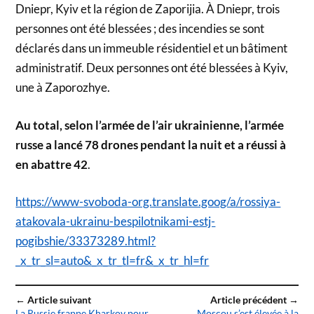
Dniepr, Kyiv et la région de Zaporijia. À Dniepr, trois
personnes ont été blessées ; des incendies se sont
déclarés dans un immeuble résidentiel et un bâtiment
administratif. Deux personnes ont été blessées à Kyiv,
une à Zaporozhye.
Au total, selon l’armée de l’air ukrainienne, l’armée
russe a lancé 78 drones pendant la nuit et a réussi à
en abattre 42
.
https://www-svoboda-org.translate.goog/a/rossiya-
atakovala-ukrainu-bespilotnikami-estj-
pogibshie/33373289.html?
_x_tr_sl=auto&_x_tr_tl=fr&_x_tr_hl=fr
← Article suivant
Article précédent →
La Russie frappe Kharkov pour
Moscou s’est élevée à la