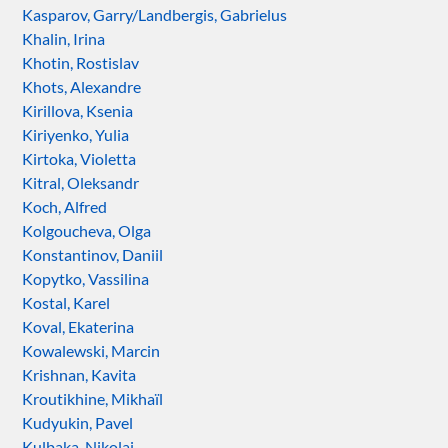
Kasparov, Garry/Landbergis, Gabrielus
Khalin, Irina
Khotin, Rostislav
Khots, Alexandre
Kirillova, Ksenia
Kiriyenko, Yulia
Kirtoka, Violetta
Kitral, Oleksandr
Koch, Alfred
Kolgoucheva, Olga
Konstantinov, Daniil
Kopytko, Vassilina
Kostal, Karel
Koval, Ekaterina
Kowalewski, Marcin
Krishnan, Kavita
Kroutikhine, Mikhaïl
Kudyukin, Pavel
Kulbaka, Nikolai