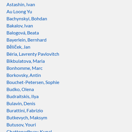
Astashin, Ivan
Au Loong Yu
Bachynskyi, Bohdan
Bakalov, Ivan
Balogová, Beata
Bayerlein, Bernhard
Bělíček, Jan
Béria, Lavrenty Pavlovitch
Bikbulatova, Maria
Bonhomme, Marc
Borkovsky, Antin
Bouchet-Petersen, Sophie
Budko, Olena
Budraitskis, Ilya
Bulavin, Denis
Burattini, Fabrizio
Butkevych, Maksym
Butusov, Youri
Chattopadhyay, Kunal