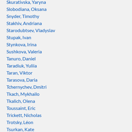
Skurativska, Yaryna
Slobodiana, Oksana
Snyder, Timothy
Stakhiv, Andriana
Starodubtsev, Vladyslav
Stupak, Ivan
Stynkova, Irina
Sushkova, Valeria
Tanuro, Daniel
Taradiuk, Yuliia
Taran, Viktor
Tarasova, Daria
Tchernychev, Dmitri
Tkach, Mykhailo
Tkalich, Olena
Toussaint, Eric
Trickett, Nicholas
Trotsky, Léon
Tsurkan, Kate