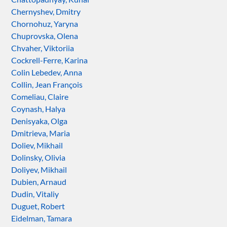
Chernyshev, Dmitry
Chornohuz, Yaryna
Chuprovska, Olena
Chvaher, Viktoriia
Cockrell-Ferre, Karina
Colin Lebedev, Anna
Collin, Jean François
Comeliau, Claire
Coynash, Halya
Denisyaka, Olga
Dmitrieva, Maria
Doliev, Mikhail
Dolinsky, Olivia
Doliyev, Mikhail
Dubien, Arnaud
Dudin, Vitaliy
Duguet, Robert
Eidelman, Tamara