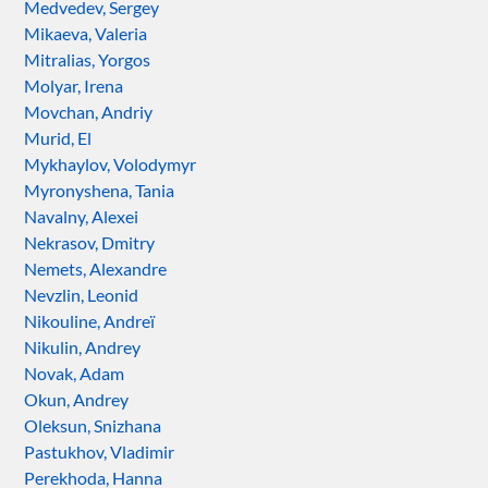
Medvedev, Sergey
Mikaeva, Valeria
Mitralias, Yorgos
Molyar, Irena
Movchan, Andriy
Murid, El
Mykhaylov, Volodymyr
Myronyshena, Tania
Navalny, Alexei
Nekrasov, Dmitry
Nemets, Alexandre
Nevzlin, Leonid
Nikouline, Andreï
Nikulin, Andrey
Novak, Adam
Okun, Andrey
Oleksun, Snizhana
Pastukhov, Vladimir
Perekhoda, Hanna