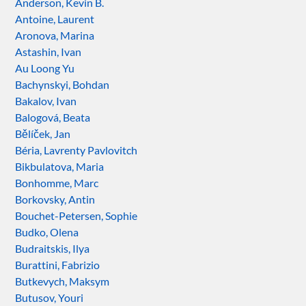
Anderson, Kevin B.
Antoine, Laurent
Aronova, Marina
Astashin, Ivan
Au Loong Yu
Bachynskyi, Bohdan
Bakalov, Ivan
Balogová, Beata
Bělíček, Jan
Béria, Lavrenty Pavlovitch
Bikbulatova, Maria
Bonhomme, Marc
Borkovsky, Antin
Bouchet-Petersen, Sophie
Budko, Olena
Budraitskis, Ilya
Burattini, Fabrizio
Butkevych, Maksym
Butusov, Youri