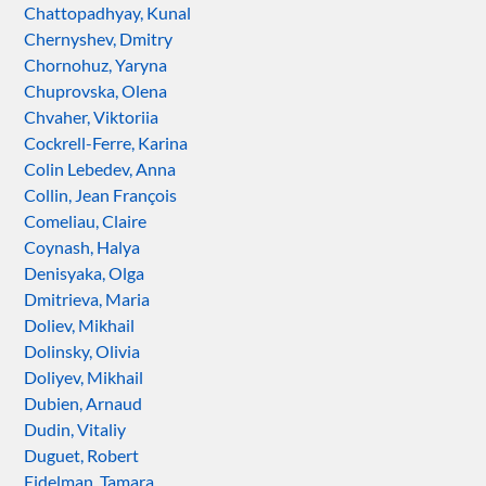
Chattopadhyay, Kunal
Chernyshev, Dmitry
Chornohuz, Yaryna
Chuprovska, Olena
Chvaher, Viktoriia
Cockrell-Ferre, Karina
Colin Lebedev, Anna
Collin, Jean François
Comeliau, Claire
Coynash, Halya
Denisyaka, Olga
Dmitrieva, Maria
Doliev, Mikhail
Dolinsky, Olivia
Doliyev, Mikhail
Dubien, Arnaud
Dudin, Vitaliy
Duguet, Robert
Eidelman, Tamara