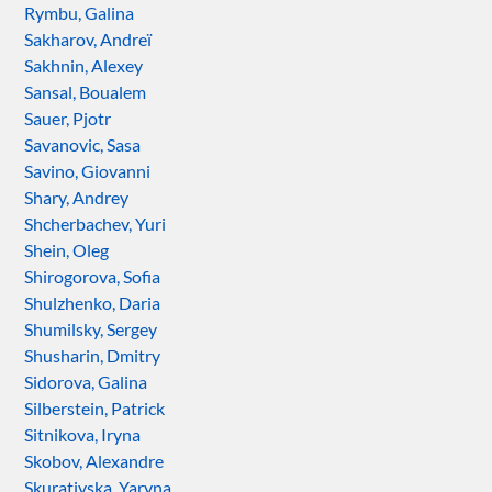
Rymbu, Galina
Sakharov, Andreï
Sakhnin, Alexey
Sansal, Boualem
Sauer, Pjotr
Savanovic, Sasa
Savino, Giovanni
Shary, Andrey
Shcherbachev, Yuri
Shein, Oleg
Shirogorova, Sofia
Shulzhenko, Daria
Shumilsky, Sergey
Shusharin, Dmitry
Sidorova, Galina
Silberstein, Patrick
Sitnikova, Iryna
Skobov, Alexandre
Skurativska, Yaryna