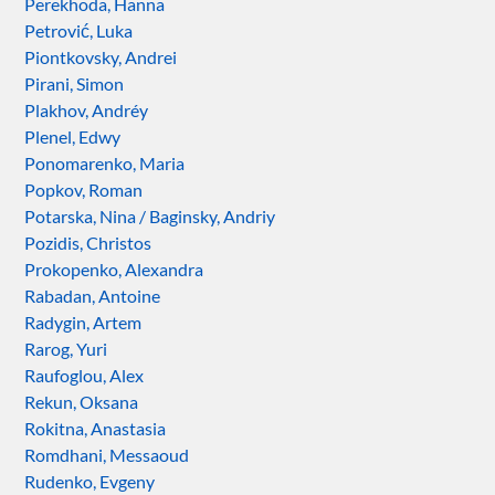
Perekhoda, Hanna
Petrović, Luka
Piontkovsky, Andrei
Pirani, Simon
Plakhov, Andréy
Plenel, Edwy
Ponomarenko, Maria
Popkov, Roman
Potarska, Nina / Baginsky, Andriy
Pozidis, Christos
Prokopenko, Alexandra
Rabadan, Antoine
Radygin, Artem
Rarog, Yuri
Raufoglou, Alex
Rekun, Oksana
Rokitna, Anastasia
Romdhani, Messaoud
Rudenko, Evgeny