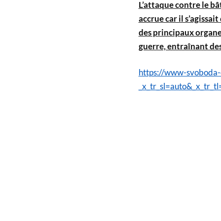
L’attaque contre le bâ
accrue car il s’agissai
des principaux organe
guerre, entraînant de
https://www-svoboda-
_x_tr_sl=auto&_x_tr_tl