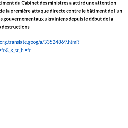
timent du Cabinet des ministres a attiré une attention
t de la première attaque directe contre le bâtiment de l’un
s gouvernementaux ukrainiens depuis le début de la
s destructions.
org.translate.goog/a/33524869.html?
=fr&_x_tr_hl=fr