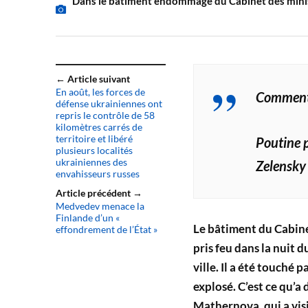
Dans le bâtiment endommagé du Cabinet des minis
← Article suivant
En août, les forces de
Commenta
défense ukrainiennes ont
repris le contrôle de 58
kilomètres carrés de
territoire et libéré
Poutine p
plusieurs localités
ukrainiennes des
Zelensky 
envahisseurs russes
Article précédent →
Medvedev menace la
Finlande d’un «
Le bâtiment du Cabinet
effondrement de l’État »
pris feu dans la nuit 
ville. Il a été touché 
explosé. C’est ce qu’a
Mathernova, qui a vis