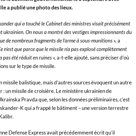
lle a publié une photo des lieux.
Iskander qui a touché le Cabinet des ministres visait précisément
 ukrainien. On nous a montré des vestiges impressionnants du
 que de nombreux fragments de l’arme à sous-munitions »,
a
Ce n’est que parce que le missile n’a pas explosé complètement
a pas été réduit en ruines »,
a-t-elle ajouté, sans préciser d’où
ions sur le type de missile.
missile balistique, mais d’autres sources évoquent un autre
 : un missile de croisière. Le ministère ukrainien de
 Ukrainska Pravda que, selon les données préliminaires, c’est
Iskander-K qui a frappé le bâtiment – ​​une version terrestre
Kalibr.
enne Defense Express avait précédemment écrit qu’il