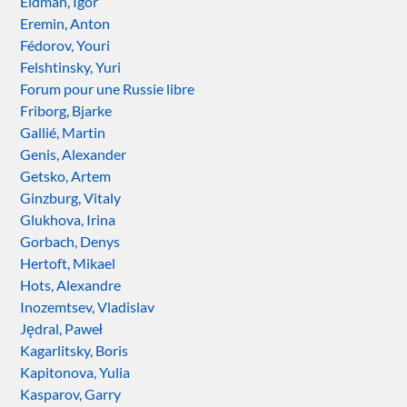
Eidman, Igor
Eremin, Anton
Fédorov, Youri
Felshtinsky, Yuri
Forum pour une Russie libre
Friborg, Bjarke
Gallié, Martin
Genis, Alexander
Getsko, Artem
Ginzburg, Vitaly
Glukhova, Irina
Gorbach, Denys
Hertoft, Mikael
Hots, Alexandre
Inozemtsev, Vladislav
Jędral, Paweł
Kagarlitsky, Boris
Kapitonova, Yulia
Kasparov, Garry