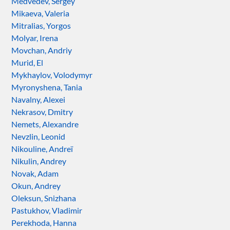
Medvedev, Sergey
Mikaeva, Valeria
Mitralias, Yorgos
Molyar, Irena
Movchan, Andriy
Murid, El
Mykhaylov, Volodymyr
Myronyshena, Tania
Navalny, Alexei
Nekrasov, Dmitry
Nemets, Alexandre
Nevzlin, Leonid
Nikouline, Andreï
Nikulin, Andrey
Novak, Adam
Okun, Andrey
Oleksun, Snizhana
Pastukhov, Vladimir
Perekhoda, Hanna