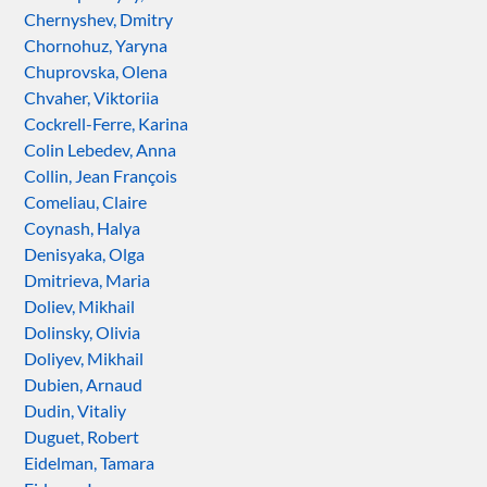
Chernyshev, Dmitry
Chornohuz, Yaryna
Chuprovska, Olena
Chvaher, Viktoriia
Cockrell-Ferre, Karina
Colin Lebedev, Anna
Collin, Jean François
Comeliau, Claire
Coynash, Halya
Denisyaka, Olga
Dmitrieva, Maria
Doliev, Mikhail
Dolinsky, Olivia
Doliyev, Mikhail
Dubien, Arnaud
Dudin, Vitaliy
Duguet, Robert
Eidelman, Tamara