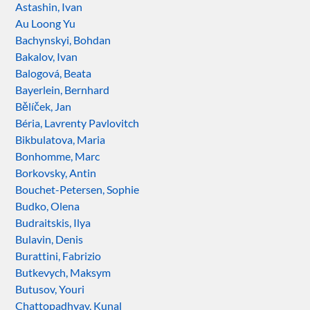
Astashin, Ivan
Au Loong Yu
Bachynskyi, Bohdan
Bakalov, Ivan
Balogová, Beata
Bayerlein, Bernhard
Bělíček, Jan
Béria, Lavrenty Pavlovitch
Bikbulatova, Maria
Bonhomme, Marc
Borkovsky, Antin
Bouchet-Petersen, Sophie
Budko, Olena
Budraitskis, Ilya
Bulavin, Denis
Burattini, Fabrizio
Butkevych, Maksym
Butusov, Youri
Chattopadhyay, Kunal