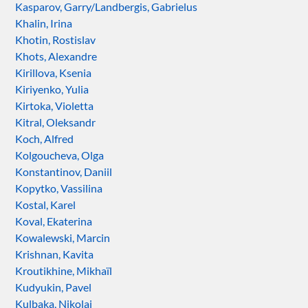
Kasparov, Garry/Landbergis, Gabrielus
Khalin, Irina
Khotin, Rostislav
Khots, Alexandre
Kirillova, Ksenia
Kiriyenko, Yulia
Kirtoka, Violetta
Kitral, Oleksandr
Koch, Alfred
Kolgoucheva, Olga
Konstantinov, Daniil
Kopytko, Vassilina
Kostal, Karel
Koval, Ekaterina
Kowalewski, Marcin
Krishnan, Kavita
Kroutikhine, Mikhaïl
Kudyukin, Pavel
Kulbaka, Nikolai