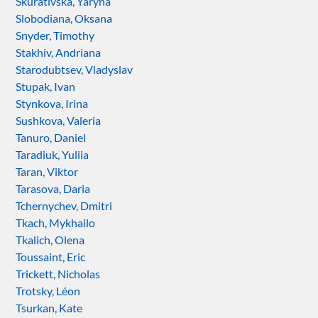
Skurativska, Yaryna
Slobodiana, Oksana
Snyder, Timothy
Stakhiv, Andriana
Starodubtsev, Vladyslav
Stupak, Ivan
Stynkova, Irina
Sushkova, Valeria
Tanuro, Daniel
Taradiuk, Yuliia
Taran, Viktor
Tarasova, Daria
Tchernychev, Dmitri
Tkach, Mykhailo
Tkalich, Olena
Toussaint, Eric
Trickett, Nicholas
Trotsky, Léon
Tsurkan, Kate