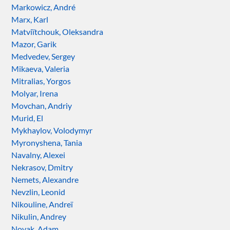
Markowicz, André
Marx, Karl
Matviïtchouk, Oleksandra
Mazor, Garik
Medvedev, Sergey
Mikaeva, Valeria
Mitralias, Yorgos
Molyar, Irena
Movchan, Andriy
Murid, El
Mykhaylov, Volodymyr
Myronyshena, Tania
Navalny, Alexei
Nekrasov, Dmitry
Nemets, Alexandre
Nevzlin, Leonid
Nikouline, Andreï
Nikulin, Andrey
Novak, Adam