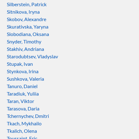
Silberstein, Patrick
Sitnikova, Iryna
Skobov, Alexandre
Skurativska, Yaryna
Slobodiana, Oksana
Snyder, Timothy
Stakhiv, Andriana
Starodubtsev, Vladyslav
Stupak, Ivan
Stynkova, Irina
Sushkova, Valeria
Tanuro, Daniel
Taradiuk, Yuliia
Taran, Viktor
Tarasova, Daria
Tchernychev, Dmitri
Tkach, Mykhailo
Tkalich, Olena
Toussaint, Eric