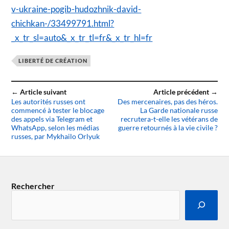
v-ukraine-pogib-hudozhnik-david-
chichkan-/33499791.html?
_x_tr_sl=auto&_x_tr_tl=fr&_x_tr_hl=fr
LIBERTÉ DE CRÉATION
← Article suivant
Article précédent →
Les autorités russes ont
Des mercenaires, pas des héros.
commencé à tester le blocage
La Garde nationale russe
des appels via Telegram et
recrutera-t-elle les vétérans de
WhatsApp, selon les médias
guerre retournés à la vie civile ?
russes, par Mykhailo Orlyuk
Rechercher