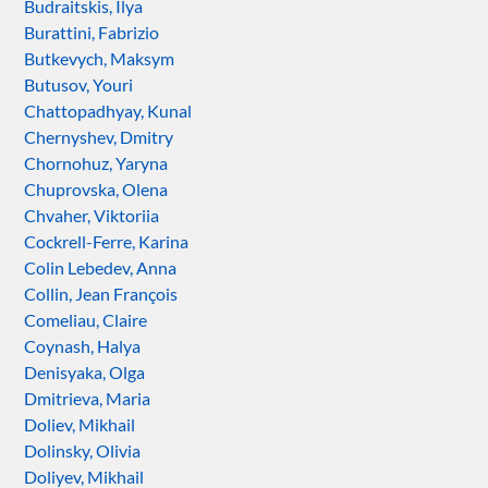
Budraitskis, Ilya
Burattini, Fabrizio
Butkevych, Maksym
Butusov, Youri
Chattopadhyay, Kunal
Chernyshev, Dmitry
Chornohuz, Yaryna
Chuprovska, Olena
Chvaher, Viktoriia
Cockrell-Ferre, Karina
Colin Lebedev, Anna
Collin, Jean François
Comeliau, Claire
Coynash, Halya
Denisyaka, Olga
Dmitrieva, Maria
Doliev, Mikhail
Dolinsky, Olivia
Doliyev, Mikhail