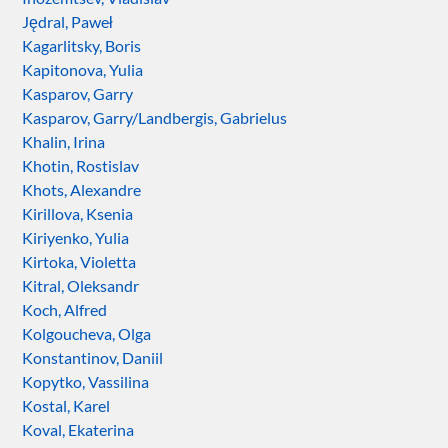
Jędral, Paweł
Kagarlitsky, Boris
Kapitonova, Yulia
Kasparov, Garry
Kasparov, Garry/Landbergis, Gabrielus
Khalin, Irina
Khotin, Rostislav
Khots, Alexandre
Kirillova, Ksenia
Kiriyenko, Yulia
Kirtoka, Violetta
Kitral, Oleksandr
Koch, Alfred
Kolgoucheva, Olga
Konstantinov, Daniil
Kopytko, Vassilina
Kostal, Karel
Koval, Ekaterina