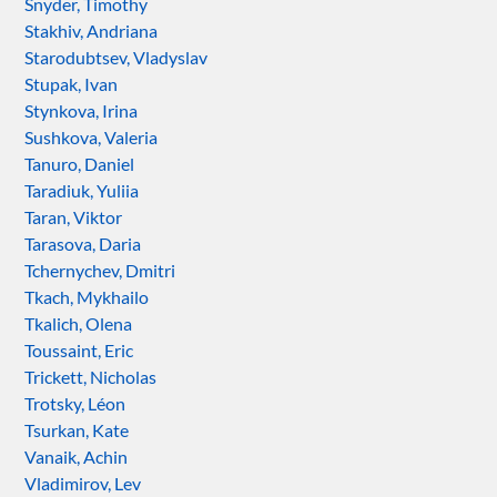
Snyder, Timothy
Stakhiv, Andriana
Starodubtsev, Vladyslav
Stupak, Ivan
Stynkova, Irina
Sushkova, Valeria
Tanuro, Daniel
Taradiuk, Yuliia
Taran, Viktor
Tarasova, Daria
Tchernychev, Dmitri
Tkach, Mykhailo
Tkalich, Olena
Toussaint, Eric
Trickett, Nicholas
Trotsky, Léon
Tsurkan, Kate
Vanaik, Achin
Vladimirov, Lev