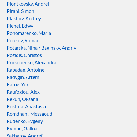
Piontkovsky, Andrei
Pirani, Simon
Plakhov, Andréy
Plenel, Edwy
Ponomarenko, Maria
Popkov, Roman
Potarska, Nina / Baginsky, Andriy
Pozidis, Christos
Prokopenko, Alexandra
Rabadan, Antoine
Radygin, Artem
Rarog, Yuri
Raufoglou, Alex
Rekun, Oksana
Rokitna, Anastasia
Romdhani, Messaoud
Rudenko, Evgeny
Rymbu, Galina
Sakharov, Andreï