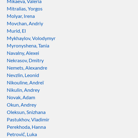
Mikaeva, Valeria
Mitralias, Yorgos
Molyar, Irena
Movchan, Andriy
Murid, El
Mykhaylov, Volodymyr
Myronyshena, Tania
Navalny, Alexei
Nekrasov, Dmitry
Nemets, Alexandre
Nevzlin, Leonid
Nikouline, Andreï
Nikulin, Andrey
Novak, Adam
Okun, Andrey
Oleksun, Snizhana
Pastukhov, Vladimir
Perekhoda, Hanna
Petrović, Luka