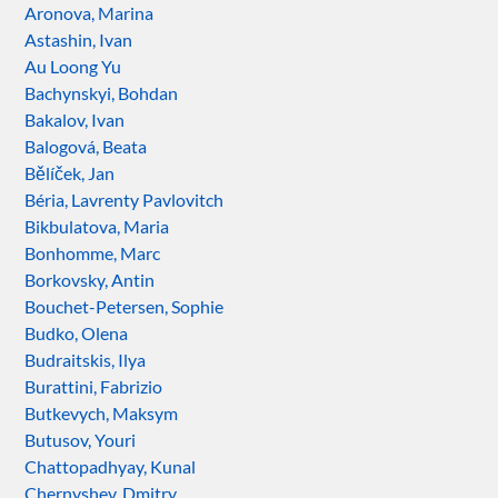
Aronova, Marina
Astashin, Ivan
Au Loong Yu
Bachynskyi, Bohdan
Bakalov, Ivan
Balogová, Beata
Bělíček, Jan
Béria, Lavrenty Pavlovitch
Bikbulatova, Maria
Bonhomme, Marc
Borkovsky, Antin
Bouchet-Petersen, Sophie
Budko, Olena
Budraitskis, Ilya
Burattini, Fabrizio
Butkevych, Maksym
Butusov, Youri
Chattopadhyay, Kunal
Chernyshev, Dmitry