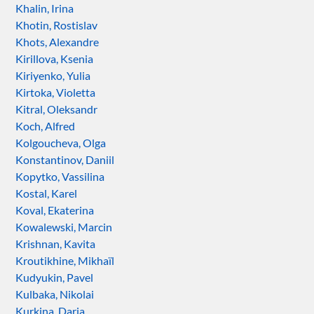
Khalin, Irina
Khotin, Rostislav
Khots, Alexandre
Kirillova, Ksenia
Kiriyenko, Yulia
Kirtoka, Violetta
Kitral, Oleksandr
Koch, Alfred
Kolgoucheva, Olga
Konstantinov, Daniil
Kopytko, Vassilina
Kostal, Karel
Koval, Ekaterina
Kowalewski, Marcin
Krishnan, Kavita
Kroutikhine, Mikhaïl
Kudyukin, Pavel
Kulbaka, Nikolai
Kurkina, Daria