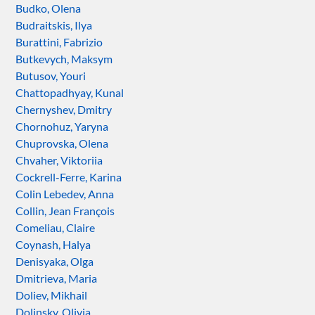
Budko, Olena
Budraitskis, Ilya
Burattini, Fabrizio
Butkevych, Maksym
Butusov, Youri
Chattopadhyay, Kunal
Chernyshev, Dmitry
Chornohuz, Yaryna
Chuprovska, Olena
Chvaher, Viktoriia
Cockrell-Ferre, Karina
Colin Lebedev, Anna
Collin, Jean François
Comeliau, Claire
Coynash, Halya
Denisyaka, Olga
Dmitrieva, Maria
Doliev, Mikhail
Dolinsky, Olivia