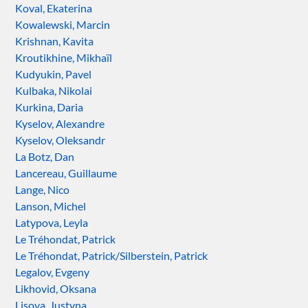
Koval, Ekaterina
Kowalewski, Marcin
Krishnan, Kavita
Kroutikhine, Mikhaïl
Kudyukin, Pavel
Kulbaka, Nikolai
Kurkina, Daria
Kyselov, Alexandre
Kyselov, Oleksandr
La Botz, Dan
Lancereau, Guillaume
Lange, Nico
Lanson, Michel
Latypova, Leyla
Le Tréhondat, Patrick
Le Tréhondat, Patrick/Silberstein, Patrick
Legalov, Evgeny
Likhovid, Oksana
Lisova, Justyna