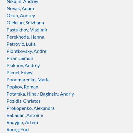
Nikulin, Andrey
Novak, Adam
Okun, Andrey
Oleksun, Snizhana
Pastukhov, Vladimir
Perekhoda, Hanna
Petrović, Luka
Piontkovsky, Andrei
Pirani, Simon
Plakhov, Andréy
Plenel, Edwy
Ponomarenko, Maria
Popkov, Roman
Potarska, Nina / Baginsky, Andriy
Pozidis, Christos
Prokopenko, Alexandra
Rabadan, Antoine
Radygin, Artem
Rarog, Yuri