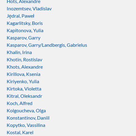
Hots, Alexandre
Inozemtsev, Vladislav
Jędral, Paweł
Kagarlitsky, Boris
Kapitonova, Yulia
Kasparov, Garry
Kasparov, Garry/Landbergis, Gabrielus
Khalin, Irina
Khotin, Rostislav
Khots, Alexandre
Kirillova, Ksenia
Kiriyenko, Yulia
Kirtoka, Violetta
Kitral, Oleksandr
Koch, Alfred
Kolgoucheva, Olga
Konstantinov, Daniil
Kopytko, Vassilina
Kostal, Karel