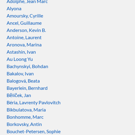
Adolphe, Jean Marc
Alyona
Amoursky, Cyrille
Ancel, Guillaume
Anderson, Kevin B.
Antoine, Laurent
Aronova, Marina
Astashin, Ivan
Au Loong Yu
Bachynskyi, Bohdan
Bakalov, Ivan
Balogová, Beata
Bayerlein, Bernhard
Bělíček, Jan
Béria, Lavrenty Pavlovitch
Bikbulatova, Maria
Bonhomme, Marc
Borkovsky, Antin
Bouchet-Petersen, Sophie