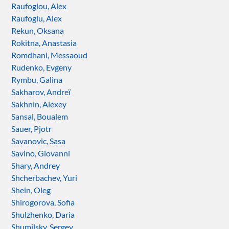
Raufoglou, Alex
Raufoglu, Alex
Rekun, Oksana
Rokitna, Anastasia
Romdhani, Messaoud
Rudenko, Evgeny
Rymbu, Galina
Sakharov, Andreï
Sakhnin, Alexey
Sansal, Boualem
Sauer, Pjotr
Savanovic, Sasa
Savino, Giovanni
Shary, Andrey
Shcherbachev, Yuri
Shein, Oleg
Shirogorova, Sofia
Shulzhenko, Daria
Shumilsky, Sergey