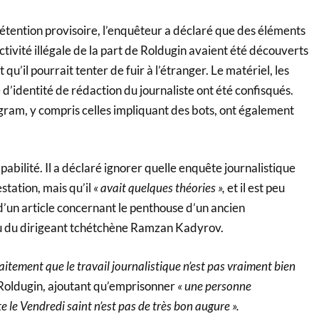
étention provisoire, l’enquêteur a déclaré que des éléments
ctivité illégale de la part de Roldugin avaient été découverts
t qu’il pourrait tenter de fuir à l’étranger. Le matériel, les
e d’identité de rédaction du journaliste ont été confisqués.
gram, y compris celles impliquant des bots, ont également
pabilité. Il a déclaré ignorer quelle enquête journalistique
station, mais qu’il
« avait quelques théories »,
et il est peu
 d’un article concernant le penthouse d’un ancien
u du dirigeant tchétchène Ramzan Kadyrov.
itement que le travail journalistique n’est pas vraiment bien
 Roldugin, ajoutant qu’emprisonner
« une personne
le Vendredi saint n’est pas de très bon augure ».