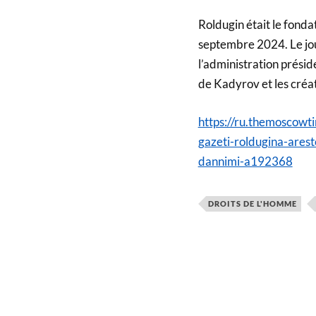
Roldugin était le fonda
septembre 2024. Le jou
l’administration présid
de Kadyrov et les créa
https://ru.themoscowt
gazeti-roldugina-ares
dannimi-a192368
DROITS DE L'HOMME