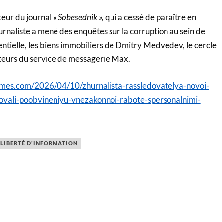
teur du journal
« Sobesednik »,
qui a cessé de paraître en
rnaliste a mené des enquêtes sur la corruption au sein de
entielle, les biens immobiliers de Dmitry Medvedev, le cercle
teurs du service de messagerie Max.
imes.com/2026/04/10/zhurnalista-rassledovatelya-novoi-
tovali-poobvineniyu-vnezakonnoi-rabote-spersonalnimi-
LIBERTÉ D'INFORMATION