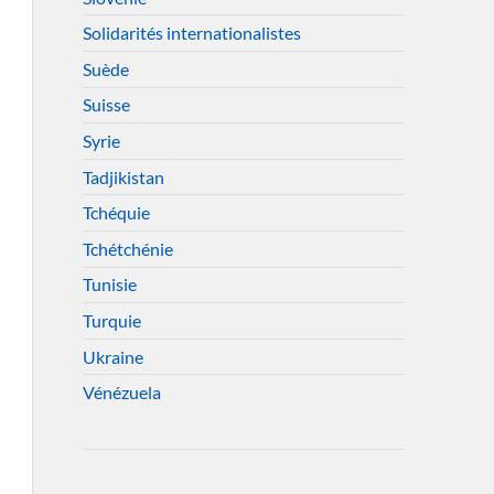
Solidarités internationalistes
Suède
Suisse
Syrie
Tadjikistan
Tchéquie
Tchétchénie
Tunisie
Turquie
Ukraine
Vénézuela