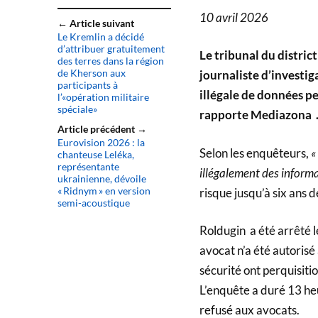
10 avril 2026
← Article suivant
Le Kremlin a décidé
d’attribuer gratuitement
Le tribunal du distric
des terres dans la région
de Kherson aux
journaliste d’investi
participants à
illégale de données pe
l’«opération militaire
spéciale»
rapporte Mediazona . 
Article précédent →
Eurovision 2026 : la
Selon les enquêteurs,
«
chanteuse Leléka,
représentante
illégalement des inform
ukrainienne, dévoile
« Ridnym » en version
risque jusqu’à six ans d
semi-acoustique
Roldugin a été arrêté l
avocat n’a été autorisé
sécurité ont perquisit
L’enquête a duré 13 he
refusé aux avocats.