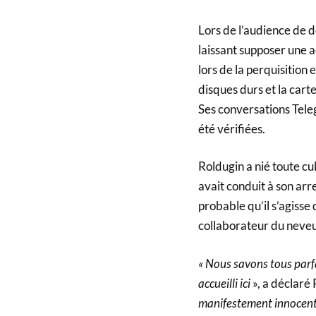
Lors de l’audience de d
laissant supposer une a
lors de la perquisition e
disques durs et la cart
Ses conversations Tele
été vérifiées.
Roldugin a nié toute cul
avait conduit à son arre
probable qu’il s’agisse
collaborateur du neve
« Nous savons tous parfa
accueilli ici
», a déclaré
manifestement innocente 