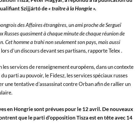
alifiant Szijjártó de
« traître à la Hongrie ».
e hongrois des Affaires étrangères, un ami proche de Sergueï
ux Russes quasiment à chaque minute de chaque réunion de
son. Cet homme a trahi non seulement son pays, mais aussi
 lors d’un discours devant ses partisans, rapporte Telex .
on les services de renseignement européens, dans un contexte
du parti au pouvoir, le Fidesz, les services spéciaux russes
r une tentative d’assassinat contre Orban afin de rallier un
laire.
ives en Hongrie sont prévues pour le 12 avril. De nouveaux
trent que le parti d’opposition Tisza est en tête avec 14