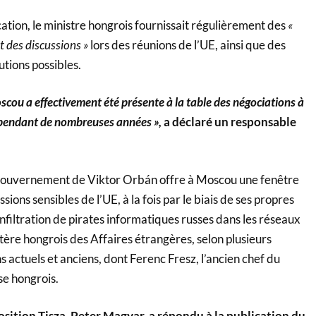
cation, le ministre hongrois fournissait régulièrement des
«
 des discussions »
lors des réunions de l’UE, ainsi que des
utions possibles.
scou a effectivement été présente à la table des négociations à
 pendant de nombreuses années »,
a déclaré un responsable
 gouvernement de Viktor Orbán offre à Moscou une fenêtre
ssions sensibles de l’UE, à la fois par le biais de ses propres
’infiltration de pirates informatiques russes dans les réseaux
ère hongrois des Affaires étrangères, selon plusieurs
actuels et anciens, dont Ferenc Fresz, l’ancien chef du
e hongrois.
osition Tisza, Peter Magyar, a répondu à la publication du