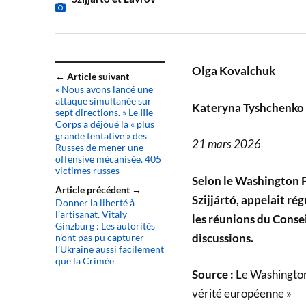
Olga Kovalchuk
← Article suivant
« Nous avons lancé une
attaque simultanée sur
Kateryna Tyshchenko
sept directions. » Le IIIe
Corps a déjoué la « plus
grande tentative » des
21 mars 2026
Russes de mener une
offensive mécanisée. 405
victimes russes
Selon le Washington Po
Article précédent →
Szijjártó, appelait r
Donner la liberté à
l’artisanat. Vitaly
les réunions du Consei
Ginzburg : Les autorités
discussions.
n’ont pas pu capturer
l’Ukraine aussi facilement
que la Crimée
Source :
Le Washington P
vérité européenne »