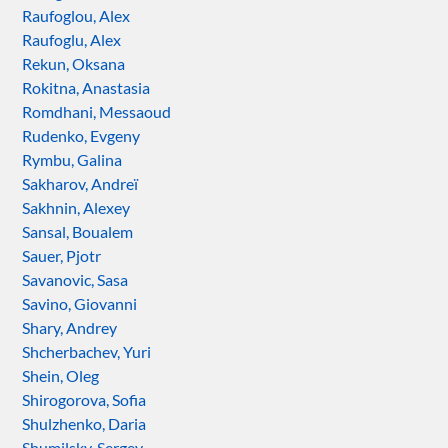
Raufoglou, Alex
Raufoglu, Alex
Rekun, Oksana
Rokitna, Anastasia
Romdhani, Messaoud
Rudenko, Evgeny
Rymbu, Galina
Sakharov, Andreï
Sakhnin, Alexey
Sansal, Boualem
Sauer, Pjotr
Savanovic, Sasa
Savino, Giovanni
Shary, Andrey
Shcherbachev, Yuri
Shein, Oleg
Shirogorova, Sofia
Shulzhenko, Daria
Shumilsky, Sergey