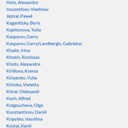
Hots, Alexandre
Inozemtsev, Vladislav
Jędral, Paweł
Kagarlitsky, Boris
Kapitonova, Yulia
Kasparov, Garry
Kasparov, Garry/Landbergis, Gabrielus
Khalin, Irina
Khotin, Rostislav
Khots, Alexandre
Kirillova, Ksenia
Kiriyenko, Yulia
Kirtoka, Violetta
Kitral, Oleksandr
Koch, Alfred
Kolgoucheva, Olga
Konstantinov, Daniil
Kopytko, Vassilina
Kostal, Karel