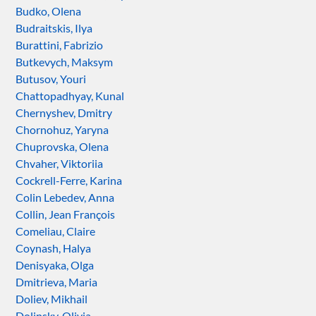
Budko, Olena
Budraitskis, Ilya
Burattini, Fabrizio
Butkevych, Maksym
Butusov, Youri
Chattopadhyay, Kunal
Chernyshev, Dmitry
Chornohuz, Yaryna
Chuprovska, Olena
Chvaher, Viktoriia
Cockrell-Ferre, Karina
Colin Lebedev, Anna
Collin, Jean François
Comeliau, Claire
Coynash, Halya
Denisyaka, Olga
Dmitrieva, Maria
Doliev, Mikhail
Dolinsky, Olivia