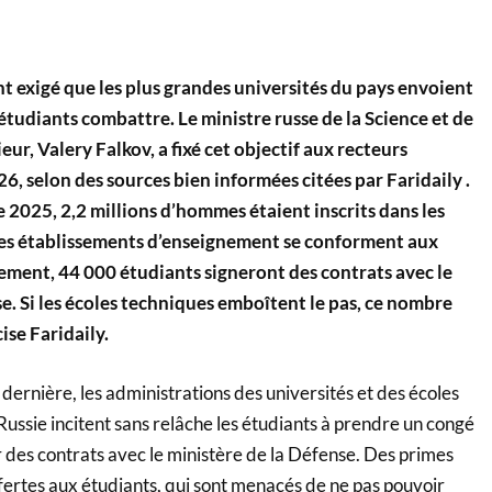
nt exigé que les plus grandes universités du pays envoient
étudiants combattre. Le ministre russe de la Science et de
ur, Valery Falkov, a fixé cet objectif aux recteurs
6, selon des sources bien informées citées par Faridaily .
 2025, 2,2 millions d’hommes étaient inscrits dans les
i les établissements d’enseignement se conforment aux
ment, 44 000 étudiants signeront des contrats avec le
e. Si les écoles techniques emboîtent le pas, ce nombre
ise Faridaily.
 dernière, les administrations des universités et des écoles
Russie incitent sans relâche les étudiants à prendre un congé
 des contrats avec le ministère de la Défense. Des primes
fertes aux étudiants, qui sont menacés de ne pas pouvoir