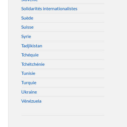
Solidarités internationalistes
Suède
Suisse
Syrie
Tadjikistan
Tchéquie
Tchétchénie
Tunisie
Turquie
Ukraine
Vénézuela