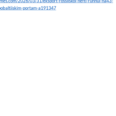
imes.com/2026/03/31/eksport-rossiiskoi-nefti-ruhnul-na43-
-pobaltiiskim-portam-a191347