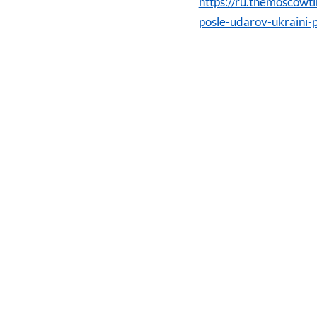
https://ru.themoscowt
posle-udarov-ukraini