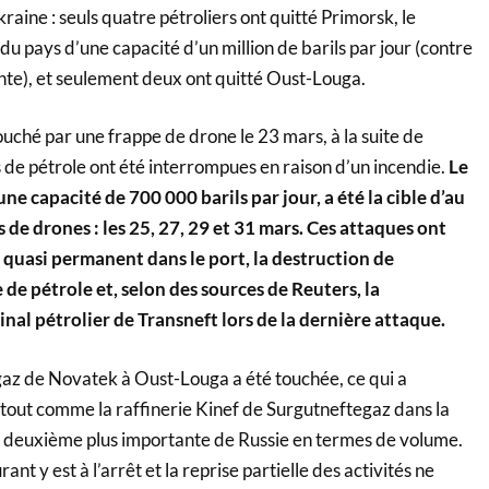
kraine : seuls quatre pétroliers ont quitté Primorsk, le
 du pays d’une capacité d’un million de barils par jour (contre
te), et seulement deux ont quitté Oust-Louga.
ouché par une frappe de drone le 23 mars, à la suite de
s de pétrole ont été interrompues en raison d’un incendie.
Le
ne capacité de 700 000 barils par jour, a été la cible d’au
de drones : les 25, 27, 29 et 31 mars. Ces attaques ont
quasi permanent dans le port, la destruction de
 de pétrole et, selon des sources de Reuters, la
nal pétrolier de Transneft lors de la dernière attaque.
e gaz de Novatek à Oust-Louga a été touchée, ce qui a
 tout comme la raffinerie Kinef de Surgutneftegaz dans la
a deuxième plus importante de Russie en termes de volume.
nt y est à l’arrêt et la reprise partielle des activités ne