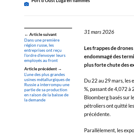
Port d’Oust Luga en flammes
31 mars 2026
← Article suivant
Dans une première
région russe, les
Les frappes de drones 
entreprises ont reçu
l’ordre d’envoyer leurs
endommagé des termina
employés au front
plus forte chute des e
Article précédent →
L’une des plus grandes
usines métallurgiques de
Du 22 au 29 mars, les e
Russie a interrompu une
%, passant de 4,072 à 2,
partie de sa production
en raison de la baisse de
Bloomberg basés sur les
la demande
pétroliers ont quitté l
précédente.
Parallèlement, les expo