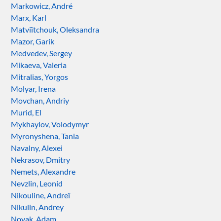
Markowicz, André
Marx, Karl
Matviïtchouk, Oleksandra
Mazor, Garik
Medvedev, Sergey
Mikaeva, Valeria
Mitralias, Yorgos
Molyar, Irena
Movchan, Andriy
Murid, El
Mykhaylov, Volodymyr
Myronyshena, Tania
Navalny, Alexei
Nekrasov, Dmitry
Nemets, Alexandre
Nevzlin, Leonid
Nikouline, Andreï
Nikulin, Andrey
Novak, Adam