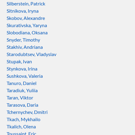
Silberstein, Patrick
Sitnikova, Iryna
Skobov, Alexandre
Skurativska, Yaryna
Slobodiana, Oksana
Snyder, Timothy
Stakhiv, Andriana
Starodubtsev, Vladyslav
Stupak, Ivan
Stynkova, Irina
Sushkova, Valeria
Tanuro, Daniel
Taradiuk, Yuliia
Taran, Viktor
Tarasova, Daria
Tchernychev, Dmitri
Tkach, Mykhailo
Tkalich, Olena
Toussaint, Eric