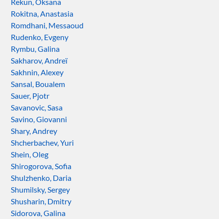
Rekun, Oksana
Rokitna, Anastasia
Romdhani, Messaoud
Rudenko, Evgeny
Rymbu, Galina
Sakharov, Andreï
Sakhnin, Alexey
Sansal, Boualem
Sauer, Pjotr
Savanovic, Sasa
Savino, Giovanni
Shary, Andrey
Shcherbachev, Yuri
Shein, Oleg
Shirogorova, Sofia
Shulzhenko, Daria
Shumilsky, Sergey
Shusharin, Dmitry
Sidorova, Galina