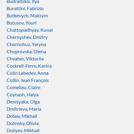
Budraitskis, Ilya
Burattini, Fabrizio
Butkevych, Maksym
Butusov, Youri
Chattopadhyay, Kunal
Chernyshev, Dmitry
Chornohuz, Yaryna
Chuprovska, Olena
Chvaher, Viktoriia
Cockrell-Ferre, Karina
Colin Lebedev, Anna
Collin, Jean François
Comeliau, Claire
Coynash, Halya
Denisyaka, Olga
Dmitrieva, Maria
Doliev, Mikhail
Dolinsky, Olivia
Doliyev, Mikhail