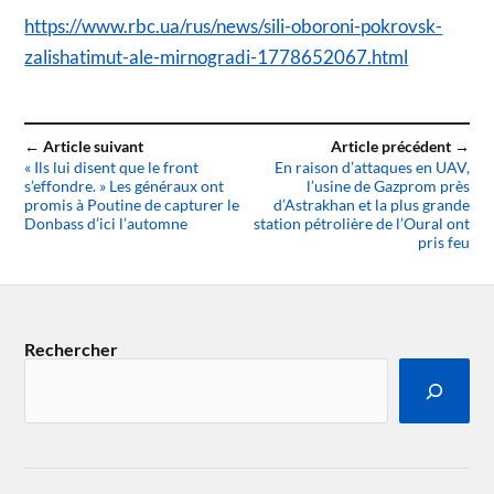
https://www.rbc.ua/rus/news/sili-oboroni-pokrovsk-
zalishatimut-ale-mirnogradi-1778652067.html
← Article suivant
Article précédent →
« Ils lui disent que le front
En raison d’attaques en UAV,
s’effondre. » Les généraux ont
l’usine de Gazprom près
promis à Poutine de capturer le
d’Astrakhan et la plus grande
Donbass d’ici l’automne
station pétrolière de l’Oural ont
pris feu
Rechercher