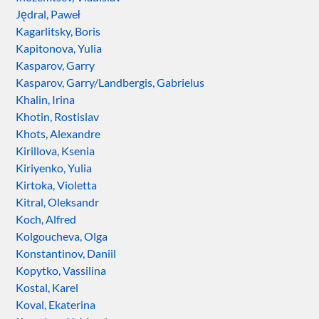
Jędral, Paweł
Kagarlitsky, Boris
Kapitonova, Yulia
Kasparov, Garry
Kasparov, Garry/Landbergis, Gabrielus
Khalin, Irina
Khotin, Rostislav
Khots, Alexandre
Kirillova, Ksenia
Kiriyenko, Yulia
Kirtoka, Violetta
Kitral, Oleksandr
Koch, Alfred
Kolgoucheva, Olga
Konstantinov, Daniil
Kopytko, Vassilina
Kostal, Karel
Koval, Ekaterina