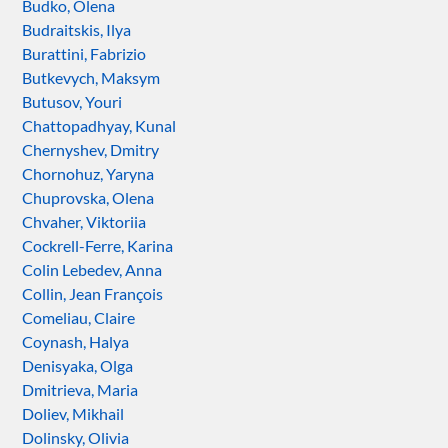
Budko, Olena
Budraitskis, Ilya
Burattini, Fabrizio
Butkevych, Maksym
Butusov, Youri
Chattopadhyay, Kunal
Chernyshev, Dmitry
Chornohuz, Yaryna
Chuprovska, Olena
Chvaher, Viktoriia
Cockrell-Ferre, Karina
Colin Lebedev, Anna
Collin, Jean François
Comeliau, Claire
Coynash, Halya
Denisyaka, Olga
Dmitrieva, Maria
Doliev, Mikhail
Dolinsky, Olivia