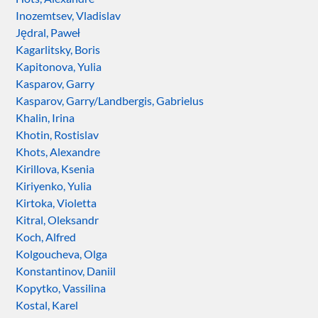
Inozemtsev, Vladislav
Jędral, Paweł
Kagarlitsky, Boris
Kapitonova, Yulia
Kasparov, Garry
Kasparov, Garry/Landbergis, Gabrielus
Khalin, Irina
Khotin, Rostislav
Khots, Alexandre
Kirillova, Ksenia
Kiriyenko, Yulia
Kirtoka, Violetta
Kitral, Oleksandr
Koch, Alfred
Kolgoucheva, Olga
Konstantinov, Daniil
Kopytko, Vassilina
Kostal, Karel