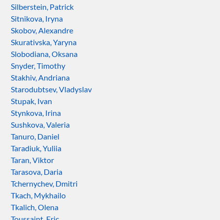
Silberstein, Patrick
Sitnikova, Iryna
Skobov, Alexandre
Skurativska, Yaryna
Slobodiana, Oksana
Snyder, Timothy
Stakhiv, Andriana
Starodubtsev, Vladyslav
Stupak, Ivan
Stynkova, Irina
Sushkova, Valeria
Tanuro, Daniel
Taradiuk, Yuliia
Taran, Viktor
Tarasova, Daria
Tchernychev, Dmitri
Tkach, Mykhailo
Tkalich, Olena
Toussaint, Eric