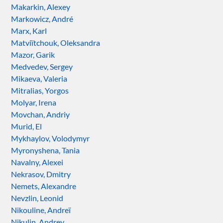
Makarkin, Alexey
Markowicz, André
Marx, Karl
Matviïtchouk, Oleksandra
Mazor, Garik
Medvedev, Sergey
Mikaeva, Valeria
Mitralias, Yorgos
Molyar, Irena
Movchan, Andriy
Murid, El
Mykhaylov, Volodymyr
Myronyshena, Tania
Navalny, Alexei
Nekrasov, Dmitry
Nemets, Alexandre
Nevzlin, Leonid
Nikouline, Andreï
Nikulin, Andrey