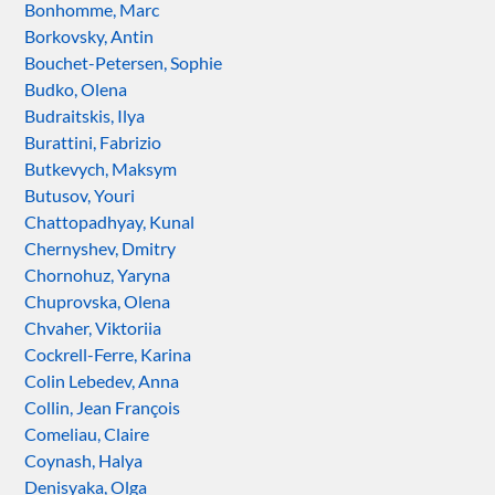
Bonhomme, Marc
Borkovsky, Antin
Bouchet-Petersen, Sophie
Budko, Olena
Budraitskis, Ilya
Burattini, Fabrizio
Butkevych, Maksym
Butusov, Youri
Chattopadhyay, Kunal
Chernyshev, Dmitry
Chornohuz, Yaryna
Chuprovska, Olena
Chvaher, Viktoriia
Cockrell-Ferre, Karina
Colin Lebedev, Anna
Collin, Jean François
Comeliau, Claire
Coynash, Halya
Denisyaka, Olga