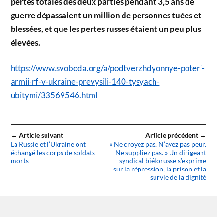
pertes totales des deux parties pendant 3,5 ans de
guerre dépassaient un million de personnes tuées et
blessées, et que les pertes russes étaient un peu plus
élevées.
https://www.svoboda.org/a/podtverzhdyonnye-poteri-
armii-rf-v-ukraine-prevysili-140-tysyach-
ubitymi/33569546.html
← Article suivant
Article précédent →
La Russie et l’Ukraine ont
« Ne croyez pas. N’ayez pas peur.
échangé les corps de soldats
Ne suppliez pas. » Un dirigeant
morts
syndical biélorusse s’exprime
sur la répression, la prison et la
survie de la dignité