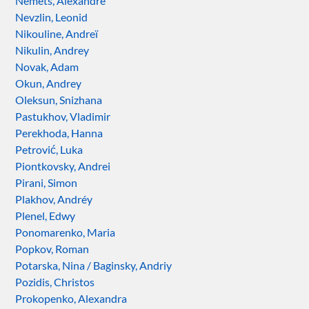
Nemets, Alexandre
Nevzlin, Leonid
Nikouline, Andreï
Nikulin, Andrey
Novak, Adam
Okun, Andrey
Oleksun, Snizhana
Pastukhov, Vladimir
Perekhoda, Hanna
Petrović, Luka
Piontkovsky, Andrei
Pirani, Simon
Plakhov, Andréy
Plenel, Edwy
Ponomarenko, Maria
Popkov, Roman
Potarska, Nina / Baginsky, Andriy
Pozidis, Christos
Prokopenko, Alexandra