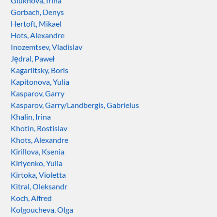
Glukhova, Irina
Gorbach, Denys
Hertoft, Mikael
Hots, Alexandre
Inozemtsev, Vladislav
Jędral, Paweł
Kagarlitsky, Boris
Kapitonova, Yulia
Kasparov, Garry
Kasparov, Garry/Landbergis, Gabrielus
Khalin, Irina
Khotin, Rostislav
Khots, Alexandre
Kirillova, Ksenia
Kiriyenko, Yulia
Kirtoka, Violetta
Kitral, Oleksandr
Koch, Alfred
Kolgoucheva, Olga