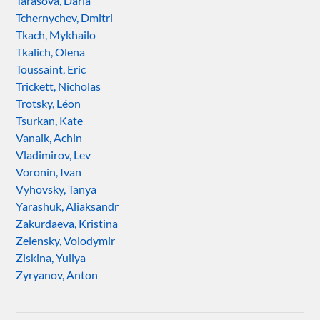
Tarasova, Daria
Tchernychev, Dmitri
Tkach, Mykhailo
Tkalich, Olena
Toussaint, Eric
Trickett, Nicholas
Trotsky, Léon
Tsurkan, Kate
Vanaik, Achin
Vladimirov, Lev
Voronin, Ivan
Vyhovsky, Tanya
Yarashuk, Aliaksandr
Zakurdaeva, Kristina
Zelensky, Volodymir
Ziskina, Yuliya
Zyryanov, Anton