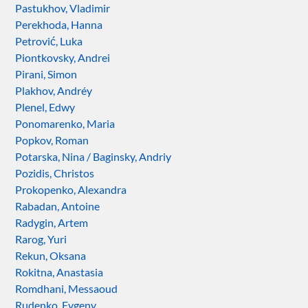
Pastukhov, Vladimir
Perekhoda, Hanna
Petrović, Luka
Piontkovsky, Andrei
Pirani, Simon
Plakhov, Andréy
Plenel, Edwy
Ponomarenko, Maria
Popkov, Roman
Potarska, Nina / Baginsky, Andriy
Pozidis, Christos
Prokopenko, Alexandra
Rabadan, Antoine
Radygin, Artem
Rarog, Yuri
Rekun, Oksana
Rokitna, Anastasia
Romdhani, Messaoud
Rudenko, Evgeny