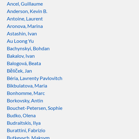
Ancel, Guillaume
Anderson, Kevin B.
Antoine, Laurent
Aronova, Marina
Astashin, Ivan
Au Loong Yu
Bachynskyi, Bohdan
Bakalov, Ivan
Balogová, Beata
Bělíček, Jan
Béria, Lavrenty Pavlovitch
Bikbulatova, Maria
Bonhomme, Marc
Borkovsky, Antin
Bouchet-Petersen, Sophie
Budko, Olena
Budraitskis, Ilya
Burattini, Fabrizio
Butkevych, Maksym