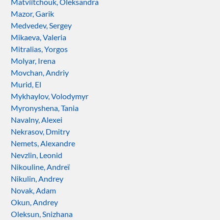
Matviïtchouk, Oleksandra
Mazor, Garik
Medvedev, Sergey
Mikaeva, Valeria
Mitralias, Yorgos
Molyar, Irena
Movchan, Andriy
Murid, El
Mykhaylov, Volodymyr
Myronyshena, Tania
Navalny, Alexei
Nekrasov, Dmitry
Nemets, Alexandre
Nevzlin, Leonid
Nikouline, Andreï
Nikulin, Andrey
Novak, Adam
Okun, Andrey
Oleksun, Snizhana