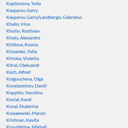
Kapitonova, Yulia
Kasparov, Garry
Kasparov, Garry/Landbergis, Gabrielus
Khalin, Irina
Khotin, Rostislav
Khots, Alexandre
Kirillova, Ksenia
Kiriyenko, Yulia
Kirtoka, Violetta
Kitral, Oleksandr
Koch, Alfred
Kolgoucheva, Olga
Konstantinov, Daniil
Kopytko, Vassilina
Kostal, Karel
Koval, Ekaterina
Kowalewski, Marcin
Krishnan, Kavita
Kroutikhine, Mikhaïl