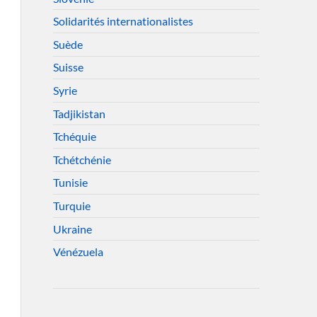
Solidarités internationalistes
Suède
Suisse
Syrie
Tadjikistan
Tchéquie
Tchétchénie
Tunisie
Turquie
Ukraine
Vénézuela