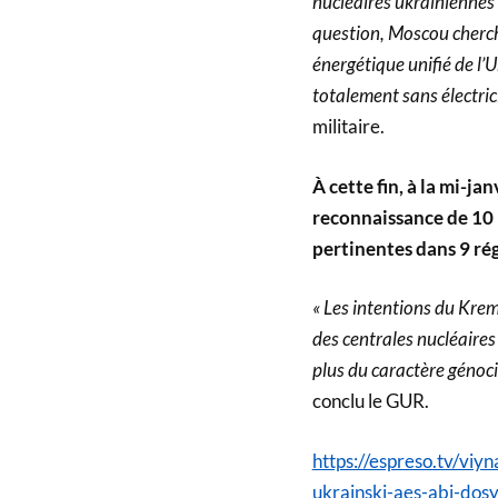
nucléaires ukrainiennes 
question, Moscou cherch
énergétique unifié de l’U
totalement sans électrici
militaire.
À cette fin, à la mi-j
reconnaissance de 10 i
pertinentes dans 9 ré
« Les intentions du Krem
des centrales nucléaire
plus du caractère génoci
conclu le GUR.
https://espreso.tv/viy
ukrainski-aes-abi-dos