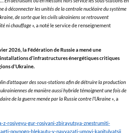
… En détruisant ou en mettant hors service les sous-stations en
e à déconnecter les unités de la centrale nucléaire du système
kraine, de sorte que les civils ukrainiens se retrouvent
té ni chauffage »,
a noté le service de renseignement
anvier 2026, la Fédération de Russie a mené une
nstallations d’infrastructures énergétiques critiques
gions d’Ukraine.
lin d’attaquer des sous-stations afin de détruire la production
s ukrainiennes de manière aussi hybride témoignent une fois de
daire de la guerre menée par la Russie contre l’Ukraine »
, a
na-z-rosiyeyu-gur-rosiyani-zbirayutsya-znestrumiti-
yagti-povnogo-blekautu-y-navyazati-umovi-kapitulyatsii