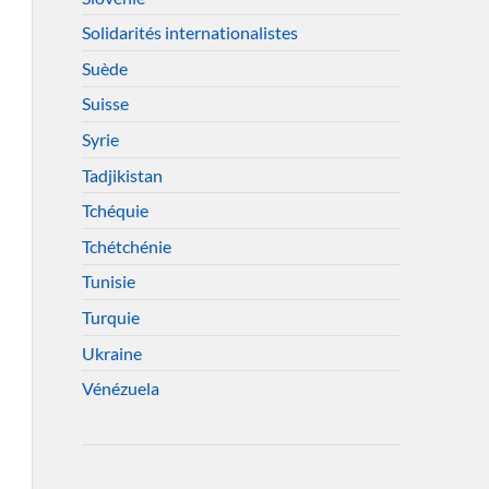
Solidarités internationalistes
Suède
Suisse
Syrie
Tadjikistan
Tchéquie
Tchétchénie
Tunisie
Turquie
Ukraine
Vénézuela