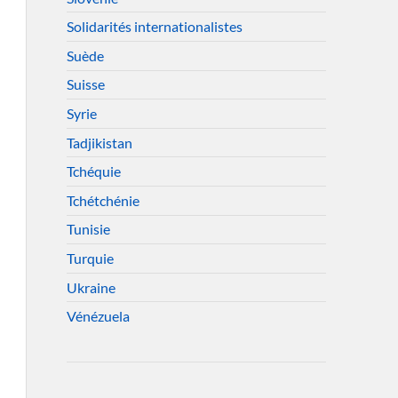
Solidarités internationalistes
Suède
Suisse
Syrie
Tadjikistan
Tchéquie
Tchétchénie
Tunisie
Turquie
Ukraine
Vénézuela