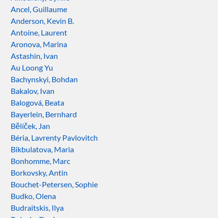
Ancel, Guillaume
Anderson, Kevin B.
Antoine, Laurent
Aronova, Marina
Astashin, Ivan
Au Loong Yu
Bachynskyi, Bohdan
Bakalov, Ivan
Balogová, Beata
Bayerlein, Bernhard
Bělíček, Jan
Béria, Lavrenty Pavlovitch
Bikbulatova, Maria
Bonhomme, Marc
Borkovsky, Antin
Bouchet-Petersen, Sophie
Budko, Olena
Budraitskis, Ilya