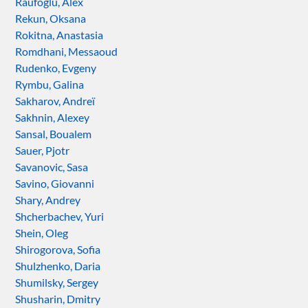
Raufoglu, Alex
Rekun, Oksana
Rokitna, Anastasia
Romdhani, Messaoud
Rudenko, Evgeny
Rymbu, Galina
Sakharov, Andreï
Sakhnin, Alexey
Sansal, Boualem
Sauer, Pjotr
Savanovic, Sasa
Savino, Giovanni
Shary, Andrey
Shcherbachev, Yuri
Shein, Oleg
Shirogorova, Sofia
Shulzhenko, Daria
Shumilsky, Sergey
Shusharin, Dmitry