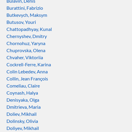
Bulavin, Denis
Burattini, Fabrizio
Butkevych, Maksym
Butusov, Youri
Chattopadhyay, Kunal
Chernyshev, Dmitry
Chornohuz, Yaryna
Chuprovska, Olena
Chvaher, Viktoriia
Cockrell-Ferre, Karina
Colin Lebedev, Anna
Collin, Jean François
Comeliau, Claire
Coynash, Halya
Denisyaka, Olga
Dmitrieva, Maria
Doliev, Mikhail
Dolinsky, Olivia
Doliyev, Mikhail