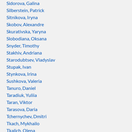
Sidorova, Galina
Silberstein, Patrick
Sitnikova, Iryna
Skobov, Alexandre
Skurativska, Yaryna
Slobodiana, Oksana
Snyder, Timothy
Stakhiv, Andriana
Starodubtsev, Vladyslav
Stupak, Ivan
Stynkova, Irina
Sushkova, Valeria
Tanuro, Daniel
Taradiuk, Yuliia
Taran, Viktor
Tarasova, Daria
Tchernychev, Dmitri
Tkach, Mykhailo
Tkalich, Olena