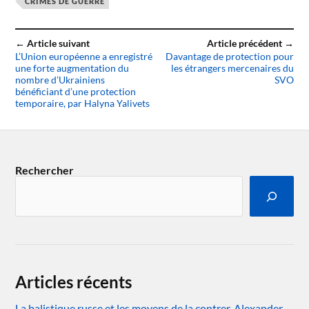
CRIMES DE GUERRE
← Article suivant
Article précédent →
L’Union européenne a enregistré
Davantage de protection pour
une forte augmentation du
les étrangers mercenaires du
nombre d’Ukrainiens
SVO
bénéficiant d’une protection
temporaire, par Halyna Yalivets
Rechercher
Articles récents
La balistique russe et les moyens de la contrer. Alexander