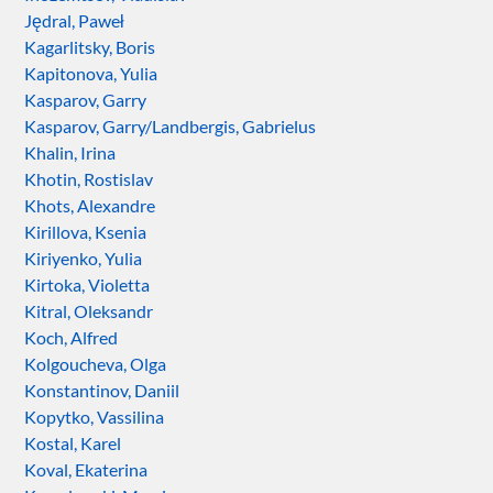
Jędral, Paweł
Kagarlitsky, Boris
Kapitonova, Yulia
Kasparov, Garry
Kasparov, Garry/Landbergis, Gabrielus
Khalin, Irina
Khotin, Rostislav
Khots, Alexandre
Kirillova, Ksenia
Kiriyenko, Yulia
Kirtoka, Violetta
Kitral, Oleksandr
Koch, Alfred
Kolgoucheva, Olga
Konstantinov, Daniil
Kopytko, Vassilina
Kostal, Karel
Koval, Ekaterina