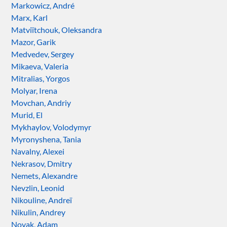
Markowicz, André
Marx, Karl
Matviïtchouk, Oleksandra
Mazor, Garik
Medvedev, Sergey
Mikaeva, Valeria
Mitralias, Yorgos
Molyar, Irena
Movchan, Andriy
Murid, El
Mykhaylov, Volodymyr
Myronyshena, Tania
Navalny, Alexei
Nekrasov, Dmitry
Nemets, Alexandre
Nevzlin, Leonid
Nikouline, Andreï
Nikulin, Andrey
Novak, Adam