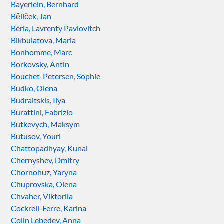
Bayerlein, Bernhard
Bělíček, Jan
Béria, Lavrenty Pavlovitch
Bikbulatova, Maria
Bonhomme, Marc
Borkovsky, Antin
Bouchet-Petersen, Sophie
Budko, Olena
Budraitskis, Ilya
Burattini, Fabrizio
Butkevych, Maksym
Butusov, Youri
Chattopadhyay, Kunal
Chernyshev, Dmitry
Chornohuz, Yaryna
Chuprovska, Olena
Chvaher, Viktoriia
Cockrell-Ferre, Karina
Colin Lebedev, Anna