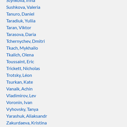
Stynkova, Irina
Sushkova, Valeria
Tanuro, Daniel
Taradiuk, Yuliia
Taran, Viktor
Tarasova, Daria
Tchernychev, Dmitri
Tkach, Mykhailo
Tkalich, Olena
Toussaint, Eric
Trickett, Nicholas
Trotsky, Léon
Tsurkan, Kate
Vanaik, Achin
Vladimirov, Lev
Voronin, Ivan
Vyhovsky, Tanya
Yarashuk, Aliaksandr
Zakurdaeva, Kristina