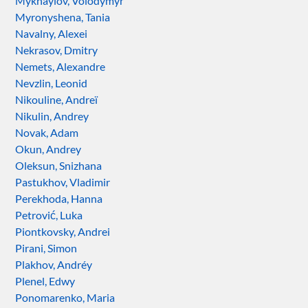
Mykhaylov, Volodymyr
Myronyshena, Tania
Navalny, Alexei
Nekrasov, Dmitry
Nemets, Alexandre
Nevzlin, Leonid
Nikouline, Andreï
Nikulin, Andrey
Novak, Adam
Okun, Andrey
Oleksun, Snizhana
Pastukhov, Vladimir
Perekhoda, Hanna
Petrović, Luka
Piontkovsky, Andrei
Pirani, Simon
Plakhov, Andréy
Plenel, Edwy
Ponomarenko, Maria