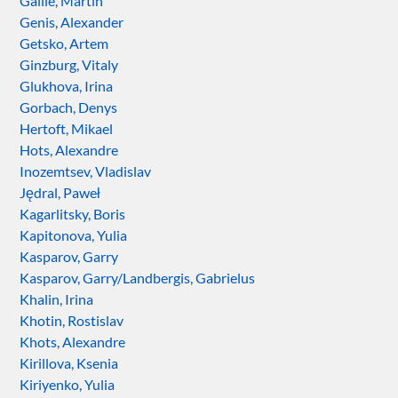
Gallié, Martin
Genis, Alexander
Getsko, Artem
Ginzburg, Vitaly
Glukhova, Irina
Gorbach, Denys
Hertoft, Mikael
Hots, Alexandre
Inozemtsev, Vladislav
Jędral, Paweł
Kagarlitsky, Boris
Kapitonova, Yulia
Kasparov, Garry
Kasparov, Garry/Landbergis, Gabrielus
Khalin, Irina
Khotin, Rostislav
Khots, Alexandre
Kirillova, Ksenia
Kiriyenko, Yulia