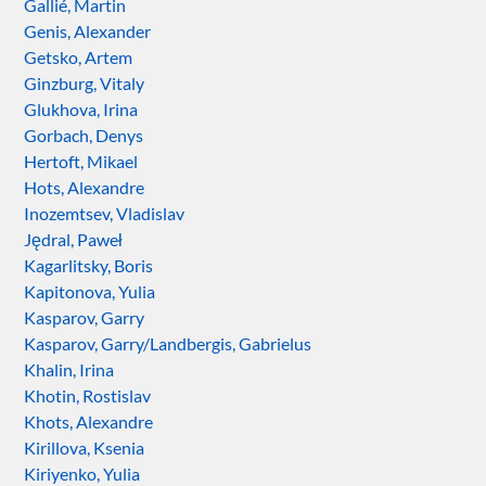
Gallié, Martin
Genis, Alexander
Getsko, Artem
Ginzburg, Vitaly
Glukhova, Irina
Gorbach, Denys
Hertoft, Mikael
Hots, Alexandre
Inozemtsev, Vladislav
Jędral, Paweł
Kagarlitsky, Boris
Kapitonova, Yulia
Kasparov, Garry
Kasparov, Garry/Landbergis, Gabrielus
Khalin, Irina
Khotin, Rostislav
Khots, Alexandre
Kirillova, Ksenia
Kiriyenko, Yulia