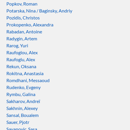
Popkov, Roman
Potarska, Nina / Baginsky, Andriy
Pozidis, Christos
Prokopenko, Alexandra
Rabadan, Antoine
Radygin, Artem
Rarog, Yuri
Raufoglou, Alex
Raufoglu, Alex
Rekun, Oksana
Rokitna, Anastasia
Romdhani, Messaoud
Rudenko, Evgeny
Rymbu, Galina
Sakharov, Andreï
Sakhnin, Alexey
Sansal, Boualem
Sauer, Pjotr
Savanovic, Sasa