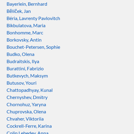
Bayerlein, Bernhard
Bělíček, Jan
Béria, Lavrenty Pavlovitch
Bikbulatova, Maria
Bonhomme, Marc
Borkovsky, Antin
Bouchet-Petersen, Sophie
Budko, Olena
Budraitskis, Ilya
Burattini, Fabrizio
Butkevych, Maksym
Butusov, Youri
Chattopadhyay, Kunal
Chernyshev, Dmitry
Chornohuz, Yaryna
Chuprovska, Olena
Chvaher, Viktoriia
Cockrell-Ferre, Karina
Colin Lebedev, Anna