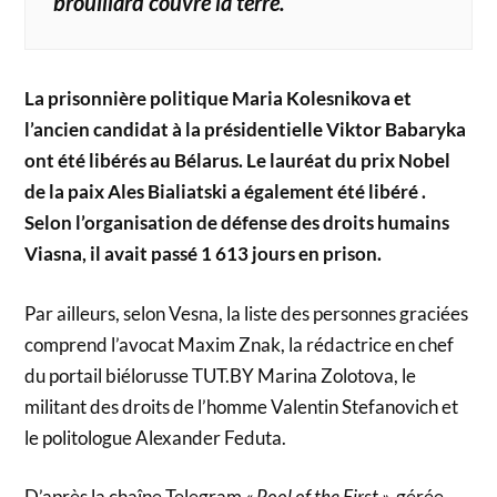
brouillard couvre la terre.
La prisonnière politique Maria Kolesnikova et
l’ancien candidat à la présidentielle Viktor Babaryka
ont été libérés au Bélarus. Le lauréat du prix Nobel
de la paix Ales Bialiatski a également été libéré . ​​
Selon l’organisation de défense des droits humains
Viasna, il avait passé 1 613 jours en prison.
Par ailleurs, selon Vesna, la liste des personnes graciées
comprend l’avocat Maxim Znak, la rédactrice en chef
du portail biélorusse TUT.BY Marina Zolotova, le
militant des droits de l’homme Valentin Stefanovich et
le politologue Alexander Feduta.
D’après la chaîne Telegram
« Pool of the First »,
gérée