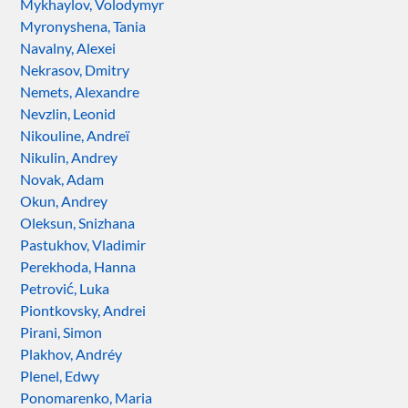
Mykhaylov, Volodymyr
Myronyshena, Tania
Navalny, Alexei
Nekrasov, Dmitry
Nemets, Alexandre
Nevzlin, Leonid
Nikouline, Andreï
Nikulin, Andrey
Novak, Adam
Okun, Andrey
Oleksun, Snizhana
Pastukhov, Vladimir
Perekhoda, Hanna
Petrović, Luka
Piontkovsky, Andrei
Pirani, Simon
Plakhov, Andréy
Plenel, Edwy
Ponomarenko, Maria