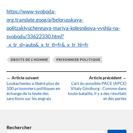
https://www-svoboda-
org.translate.goog/a/belorusskaya-
politzaklyuchennaya-mariya-kolesnikova-vyshla-na-
svobodu/33622330.html?
_x_tr_sl=auto&_x_tr_tl=fr&_x_tr_hl=fr
DROITS DE L'HOMME
PRISONNIER POLITIQUE
← Article suivant
Article précédent →
Loukachenko a libéré plus de
L’art du possible PACE (APCE)
100 prisonniers politiques en
Vitaly Ginzburg : Comme dans
échange de la levée des
toute bataille, il y a des résultats
sanctions sur les engrais
et des pertes
Rechercher