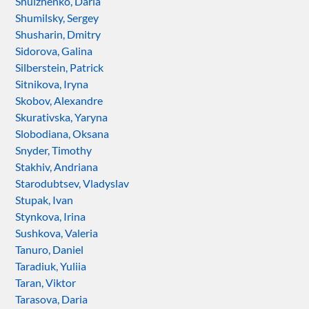
Shulzhenko, Daria
Shumilsky, Sergey
Shusharin, Dmitry
Sidorova, Galina
Silberstein, Patrick
Sitnikova, Iryna
Skobov, Alexandre
Skurativska, Yaryna
Slobodiana, Oksana
Snyder, Timothy
Stakhiv, Andriana
Starodubtsev, Vladyslav
Stupak, Ivan
Stynkova, Irina
Sushkova, Valeria
Tanuro, Daniel
Taradiuk, Yuliia
Taran, Viktor
Tarasova, Daria