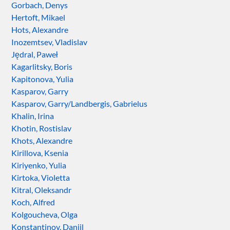
Gorbach, Denys
Hertoft, Mikael
Hots, Alexandre
Inozemtsev, Vladislav
Jędral, Paweł
Kagarlitsky, Boris
Kapitonova, Yulia
Kasparov, Garry
Kasparov, Garry/Landbergis, Gabrielus
Khalin, Irina
Khotin, Rostislav
Khots, Alexandre
Kirillova, Ksenia
Kiriyenko, Yulia
Kirtoka, Violetta
Kitral, Oleksandr
Koch, Alfred
Kolgoucheva, Olga
Konstantinov, Daniil