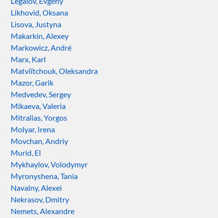
Legalov, Evgeny
Likhovid, Oksana
Lisova, Justyna
Makarkin, Alexey
Markowicz, André
Marx, Karl
Matviïtchouk, Oleksandra
Mazor, Garik
Medvedev, Sergey
Mikaeva, Valeria
Mitralias, Yorgos
Molyar, Irena
Movchan, Andriy
Murid, El
Mykhaylov, Volodymyr
Myronyshena, Tania
Navalny, Alexei
Nekrasov, Dmitry
Nemets, Alexandre