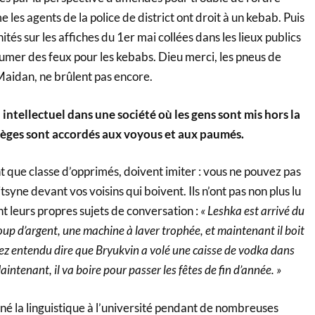
 les agents de la police de district ont droit à un kebab. Puis
ités sur les affiches du 1er mai collées dans les lieux publics
lumer des feux pour les kebabs. Dieu merci, les pneus de
Maidan, ne brûlent pas encore.
 un intellectuel dans une société où les gens sont mis hors la
vilèges sont accordés aux voyous et aux paumés.
ant que classe d’opprimés, doivent imiter : vous ne pouvez pas
itsyne devant vos voisins qui boivent. Ils n’ont pas non plus lu
 ont leurs propres sujets de conversation :
« Leshka est arrivé du
up d’argent, une machine à laver trophée, et maintenant il boit
ez entendu dire que Bryukvin a volé une caisse de vodka dans
Maintenant, il va boire pour passer les fêtes de fin d’année. »
né la linguistique à l’université pendant de nombreuses