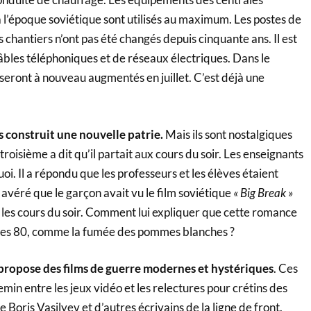
à l’époque soviétique sont utilisés au maximum. Les postes de
 chantiers n’ont pas été changés depuis cinquante ans. Il est
âbles téléphoniques et de réseaux électriques. Dans le
seront à nouveau augmentés en juillet. C’est déjà une
s construit une nouvelle patrie.
Mais ils sont nostalgiques
roisième a dit qu’il partait aux cours du soir. Les enseignants
i. Il a répondu que les professeurs et les élèves étaient
st avéré que le garçon avait vu le film soviétique
« Big Break »
par les cours du soir. Comment lui expliquer que cette romance
nées 80, comme la fumée des pommes blanches ?
 propose des films de guerre modernes et hystériques
. Ces
emin entre les jeux vidéo et les relectures pour crétins des
e Boris Vasilyev et d’autres écrivains de la ligne de front.