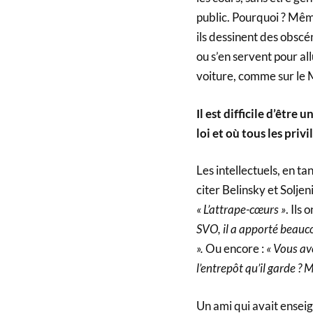
public. Pourquoi ? Même
ils dessinent des obscén
ou s’en servent pour al
voiture, comme sur le 
Il est difficile d’être
loi et où tous les pri
Les intellectuels, en t
citer Belinsky et Soljen
« L’attrape-cœurs »
. Ils
SVO, il a apporté beauco
».
Ou encore :
« Vous av
l’entrepôt qu’il garde ? 
Un ami qui avait enseig