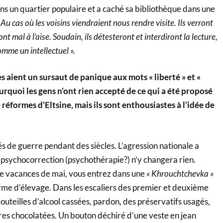
 un quartier populaire et a caché sa bibliothèque dans une
 Au cas où les voisins viendraient nous rendre visite. Ils verront
ont mal à l’aise. Soudain, ils détesteront et interdiront la lecture,
omme un intellectuel ».
es aient un sursaut de panique aux mots « liberté » et «
urquoi les gens n’ont rien accepté de ce qui a été proposé
réformes d’Eltsine, mais ils sont enthousiastes à l’idée de
s de guerre pendant des siècles. L’agression nationale a
a psychocorrection (psychothérapie?) n’y changera rien.
e vacances de mai, vous entrez dans une
« Khrouchtchevka »
rme d’élevage. Dans les escaliers des premier et deuxième
outeilles d’alcool cassées, pardon, des préservatifs usagés,
es chocolatées. Un bouton déchiré d’une veste en jean