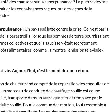
chanté des chansons sur la superpuissance ? La guerre devrait
luer les connaissances reçues lors des leçons de la
maire
erpuissance !
Un pays usé lutte contre la crise. Ce n’est pas la
de la perestroïka, lorsque les pommes de terre pourrissaient
mes collectives et que la saucisse y était secrètement
epôts alimentaires, comme l’a montré l’émission télévisée
«
mi-vie. Aujourd’hui, c’est le point de non-retour.
ion de chaleur rend compte de la réparation des conduites de
, un morceau de conduite de chauffage rouillé est coupé
ville, transporté dans un autre quartier et remplacé par le
te rouillé. Pour le commun des mortels, tout ressemble à
nduite de chauffage. Les équipements des centrales