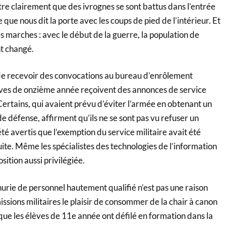
tre clairement que des ivrognes se sont battus dans l’entrée
e que nous dit la porte avec les coups de pied de l’intérieur. Et
es marches : avec le début de la guerre, la population de
t changé.
de recevoir des convocations au bureau d’enrôlement
èves de onzième année reçoivent des annonces de service
 Certains, qui avaient prévu d’éviter l’armée en obtenant un
de défense, affirment qu’ils ne se sont pas vu refuser un
été avertis que l’exemption du service militaire avait été
te. Même les spécialistes des technologies de l’information
sition aussi privilégiée.
énurie de personnel hautement qualifié n’est pas une raison
sions militaires le plaisir de consommer de la chair à canon
 que les élèves de 11e année ont défilé en formation dans la