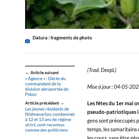
Datura : fragments de photo
(Trad. DeepL)
← Article suivant
« Agence » : Décès du
commandant de la
Mise à jour : 04-05-20
division aéroportée de
Pskov
Les fêtes du 1er mai o
Article précédent →
Les jeunes résidents de
pseudo-patriotiques i
Nizhnevartov, condamnés
à 12 et 13 ans de régime
gens sont préoccupés p
strict, sont reconnus
temps, les samaritains 
comme des politiciens
les cours, sans être gê