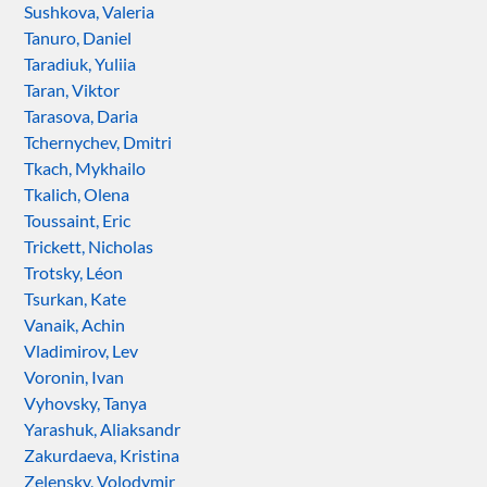
Sushkova, Valeria
Tanuro, Daniel
Taradiuk, Yuliia
Taran, Viktor
Tarasova, Daria
Tchernychev, Dmitri
Tkach, Mykhailo
Tkalich, Olena
Toussaint, Eric
Trickett, Nicholas
Trotsky, Léon
Tsurkan, Kate
Vanaik, Achin
Vladimirov, Lev
Voronin, Ivan
Vyhovsky, Tanya
Yarashuk, Aliaksandr
Zakurdaeva, Kristina
Zelensky, Volodymir