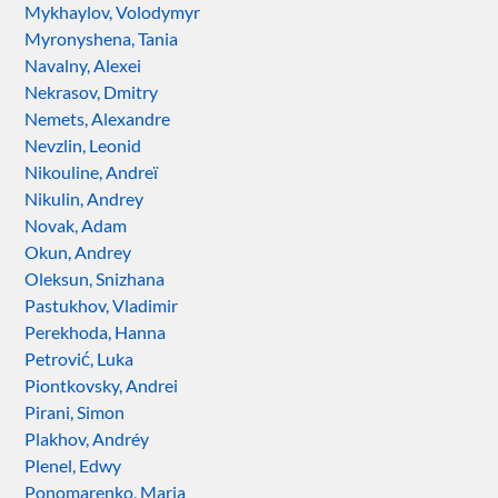
Mykhaylov, Volodymyr
Myronyshena, Tania
Navalny, Alexei
Nekrasov, Dmitry
Nemets, Alexandre
Nevzlin, Leonid
Nikouline, Andreï
Nikulin, Andrey
Novak, Adam
Okun, Andrey
Oleksun, Snizhana
Pastukhov, Vladimir
Perekhoda, Hanna
Petrović, Luka
Piontkovsky, Andrei
Pirani, Simon
Plakhov, Andréy
Plenel, Edwy
Ponomarenko, Maria