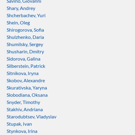
Savino, Giovanni
Shary, Andrey
Shcherbachev, Yuri
Shein, Oleg
Shirogorova, Sofia
Shulzhenko, Daria
Shumilsky, Sergey
Shusharin, Dmitry
Sidorova, Galina
Silberstein, Patrick
Sitnikova, Iryna
Skobov, Alexandre
Skurativska, Yaryna
Slobodiana, Oksana
Snyder, Timothy
Stakhiv, Andriana
Starodubtsev, Vladyslav
Stupak, Ivan
Stynkova, Irina