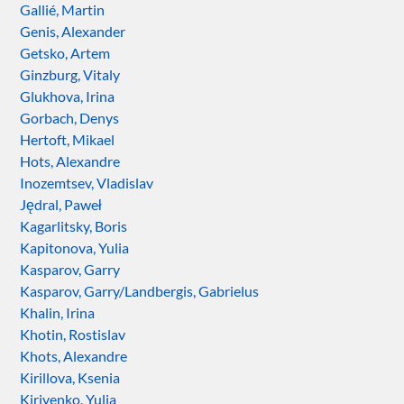
Gallié, Martin
Genis, Alexander
Getsko, Artem
Ginzburg, Vitaly
Glukhova, Irina
Gorbach, Denys
Hertoft, Mikael
Hots, Alexandre
Inozemtsev, Vladislav
Jędral, Paweł
Kagarlitsky, Boris
Kapitonova, Yulia
Kasparov, Garry
Kasparov, Garry/Landbergis, Gabrielus
Khalin, Irina
Khotin, Rostislav
Khots, Alexandre
Kirillova, Ksenia
Kiriyenko, Yulia