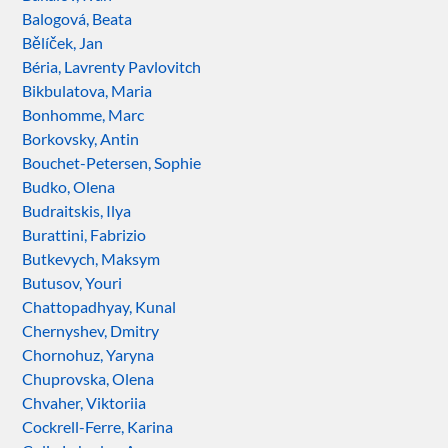
Balogová, Beata
Bělíček, Jan
Béria, Lavrenty Pavlovitch
Bikbulatova, Maria
Bonhomme, Marc
Borkovsky, Antin
Bouchet-Petersen, Sophie
Budko, Olena
Budraitskis, Ilya
Burattini, Fabrizio
Butkevych, Maksym
Butusov, Youri
Chattopadhyay, Kunal
Chernyshev, Dmitry
Chornohuz, Yaryna
Chuprovska, Olena
Chvaher, Viktoriia
Cockrell-Ferre, Karina