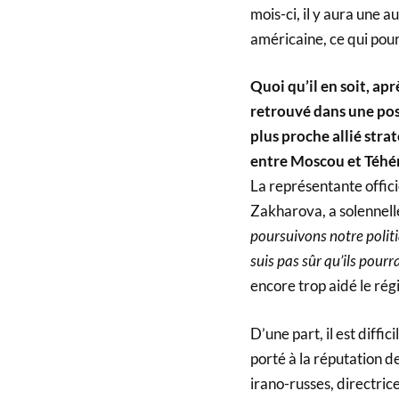
mois-ci, il y aura une 
américaine, ce qui pourr
Quoi qu’il en soit, ap
retrouvé dans une pos
plus proche allié stra
entre Moscou et Téhéra
La représentante offici
Zakharova, a solennel
poursuivons notre politi
suis pas sûr qu’ils pourr
encore trop aidé le rég
D’une part, il est diffi
porté à la réputation d
irano-russes, directric