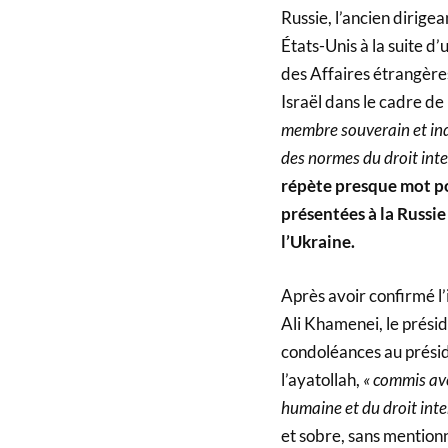
Russie, l’ancien dirig
États-Unis à la suite d
des Affaires étrangères,
Israël dans le cadre de
membre souverain et in
des normes du droit int
répète presque mot p
présentées à la Russi
l’Ukraine.
Après avoir confirmé l’
Ali Khamenei, le prési
condoléances au présid
l’ayatollah,
« commis ave
humaine et du droit inte
et sobre, sans mentionn