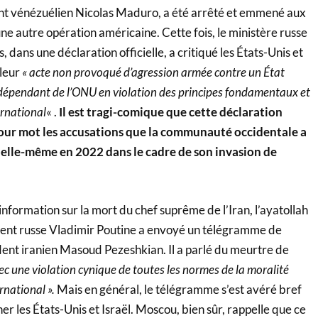
eant vénézuélien Nicolas Maduro, a été arrêté et emmené aux
’une autre opération américaine. Cette fois, le ministère russe
 dans une déclaration officielle, a critiqué les États-Unis et
 leur
« acte non provoqué d’agression armée contre un État
dépendant de l’ONU en violation des principes fondamentaux et
ernational
« .
Il est tragi-comique que cette déclaration
our mot les accusations que la communauté occidentale a
e elle-même en 2022 dans le cadre de son invasion de
information sur la mort du chef suprême de l’Iran, l’ayatollah
dent russe Vladimir Poutine a envoyé un télégramme de
ent iranien Masoud Pezeshkian. Il a parlé du meurtre de
c une violation cynique de toutes les normes de la moralité
rnational ».
Mais en général, le télégramme s’est avéré bref
er les États-Unis et Israël. Moscou, bien sûr, rappelle que ce