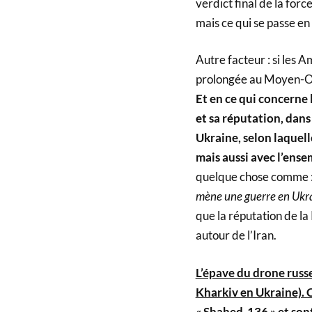
verdict final de la forc
mais ce qui se passe en
Autre facteur : si les 
prolongée au Moyen-Orie
Et en ce qui concerne 
et sa réputation, dans 
Ukraine, selon laquell
mais aussi avec l’ens
quelque chose comme 
mène une guerre en Ukrai
que la réputation de la
autour de l’Iran.
L’épave du drone russ
Kharkiv en Ukraine). C
« Shahed-136 » et sont