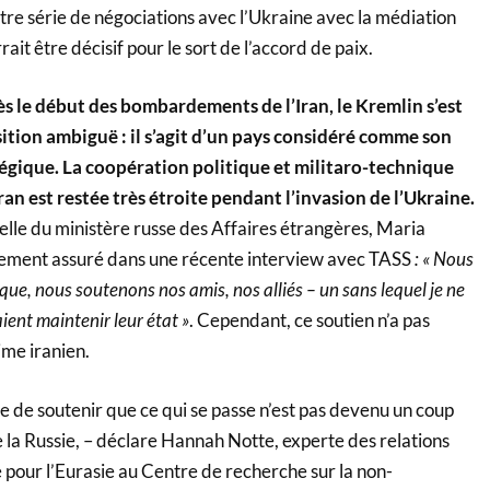
autre série de négociations avec l’Ukraine avec la médiation
ait être décisif pour le sort de l’accord de paix.
rès le début des bombardements de l’Iran, le Kremlin s’est
ition ambiguë : il s’agit d’un pays considéré comme son
tégique.
La coopération politique et militaro-technique
n est restée très étroite pendant l’invasion de l’Ukraine.
elle du ministère russe des Affaires étrangères, Maria
lement assuré dans une récente interview avec TASS
: « Nous
que, nous soutenons nos amis, nos alliés – un sans lequel je ne
aient maintenir leur état »
. Cependant, ce soutien n’a pas
ime iranien.
cile de soutenir que ce qui se passe n’est pas devenu un coup
e la Russie, – déclare Hannah Notte, experte des relations
e pour l’Eurasie au Centre de recherche sur la non-