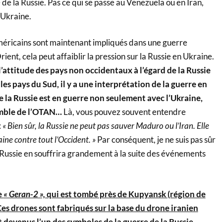
e de la Russie. Pas ce qui se passe au Venezuela ou en Iran,
 Ukraine.
Américains sont maintenant impliqués dans une guerre
nt, cela peut affaiblir la pression sur la Russie en Ukraine.
l’attitude des pays non occidentaux à l’égard de la Russie
les pays du Sud, il y a une interprétation de la guerre en
e la Russie est en guerre non seulement avec l’Ukraine,
emble de l’OTAN…
Là, vous pouvez souvent entendre
:
« Bien sûr, la Russie ne peut pas sauver Maduro ou l’Iran. Elle
ne contre tout l’Occident. »
Par conséquent, je ne suis pas sûr
 Russie en souffrira grandement à la suite des événements
e
« Geran-2 »,
qui est tombé près de Kupyansk (région de
es drones sont fabriqués sur la base du drone iranien
 devenus l’un des symboles de la guerre de la Russie