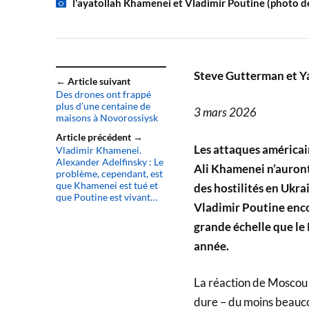
l'ayatollah Khamenei et Vladimir Poutine (photo d
Steve Gutterman
et Y
← Article suivant
Des drones ont frappé
plus d’une centaine de
3 mars 2026
maisons à Novorossiysk
Article précédent →
Les attaques américain
Vladimir Khamenei.
Alexander Adelfinsky : Le
Ali Khamenei n’auront
problème, cependant, est
que Khamenei est tué et
des hostilités en Ukra
que Poutine est vivant…
Vladimir Poutine enco
grande échelle que le
année.
La réaction de Moscou à
dure – du moins beaucou