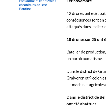
1er novembre.
Pseudologie* et pouvoir :
chroniques de l’ère
Poutine
42 drones ont été abatt
conséquences sont en co
attaqués dans le distri
18 drones sur 25 ont é
L’atelier de productio
un barotraumatisme.
Dans le district de Grai
Graivoron et 9 colonies.
les machines agricole
Dans le district de Be
ont été abattues.