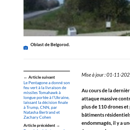
Oblast de Belgorod.
Mise à jour : 01-11-20
← Article suivant
Le Pentagone a donné son
feu vert à la livraison de
Au cours de la derniè
missiles Tomahawk à
longue portée à l’Ukraine,
attaque massive contre
laissant la décision finale
plus de 110 drones et 
à Trump, CNN, par
Natasha Bertrand et
bâtiments résidentiels
Zachary Cohen
endommagés, il y a une
Article précédent →