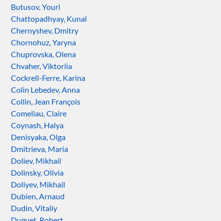
Butusov, Youri
Chattopadhyay, Kunal
Chernyshev, Dmitry
Chornohuz, Yaryna
Chuprovska, Olena
Chvaher, Viktoriia
Cockrell-Ferre, Karina
Colin Lebedev, Anna
Collin, Jean François
Comeliau, Claire
Coynash, Halya
Denisyaka, Olga
Dmitrieva, Maria
Doliev, Mikhail
Dolinsky, Olivia
Doliyev, Mikhail
Dubien, Arnaud
Dudin, Vitaliy
Duguet, Robert