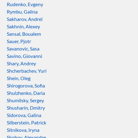
Rudenko, Evgeny
Rymbu, Galina
Sakharov, Andreï
Sakhnin, Alexey
Sansal, Boualem
Sauer, Pjotr
Savanovic, Sasa
Savino, Giovanni
Shary, Andrey
Shcherbachev, Yuri
Shein, Oleg
Shirogorova, Sofia
Shulzhenko, Daria
Shumilsky, Sergey
Shusharin, Dmitry
Sidorova, Galina
Silberstein, Patrick
Sitnikova, Iryna
Skobov, Alexandre