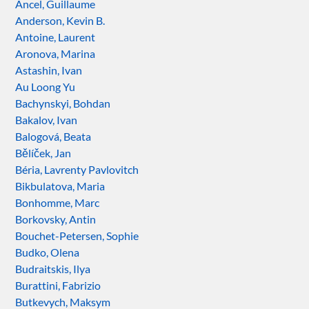
Ancel, Guillaume
Anderson, Kevin B.
Antoine, Laurent
Aronova, Marina
Astashin, Ivan
Au Loong Yu
Bachynskyi, Bohdan
Bakalov, Ivan
Balogová, Beata
Bělíček, Jan
Béria, Lavrenty Pavlovitch
Bikbulatova, Maria
Bonhomme, Marc
Borkovsky, Antin
Bouchet-Petersen, Sophie
Budko, Olena
Budraitskis, Ilya
Burattini, Fabrizio
Butkevych, Maksym