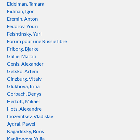
Eidelman, Tamara
Eidman, Igor
Eremin, Anton
Fédorov, Youri
Felshtinsky, Yuri
Forum pour une Russie libre
Friborg, Bjarke
Gallié, Martin
Genis, Alexander
Getsko, Artem
Ginzburg, Vitaly
Glukhova, Irina
Gorbach, Denys
Hertoft, Mikael
Hots, Alexandre
Inozemtsev, Vladislav
Jędral, Paweł
Kagarlitsky, Boris
Kapitonova, Yulia