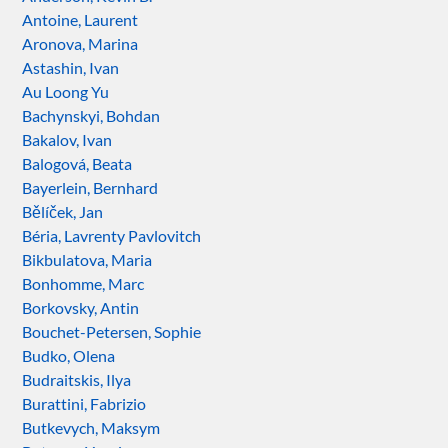
Antoine, Laurent
Aronova, Marina
Astashin, Ivan
Au Loong Yu
Bachynskyi, Bohdan
Bakalov, Ivan
Balogová, Beata
Bayerlein, Bernhard
Bělíček, Jan
Béria, Lavrenty Pavlovitch
Bikbulatova, Maria
Bonhomme, Marc
Borkovsky, Antin
Bouchet-Petersen, Sophie
Budko, Olena
Budraitskis, Ilya
Burattini, Fabrizio
Butkevych, Maksym