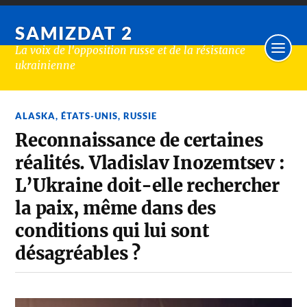
SAMIZDAT 2
La voix de l'opposition russe et de la résistance
ukrainienne
ALASKA
,
ÉTATS-UNIS
,
RUSSIE
Reconnaissance de certaines
réalités. Vladislav Inozemtsev :
L’Ukraine doit-elle rechercher
la paix, même dans des
conditions qui lui sont
désagréables ?