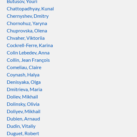
Butusov, Youri
Chattopadhyay, Kunal
Chernyshev, Dmitry
Chornohuz, Yaryna
Chuprovska, Olena
Chvaher, Viktoriia
Cockrell-Ferre, Karina
Colin Lebedev, Anna
Collin, Jean François
Comeliau, Claire
Coynash, Halya
Denisyaka, Olga
Dmitrieva, Maria
Doliev, Mikhail
Dolinsky, Olivia
Doliyev, Mikhail
Dubien, Arnaud
Dudin, Vitaliy
Duguet, Robert