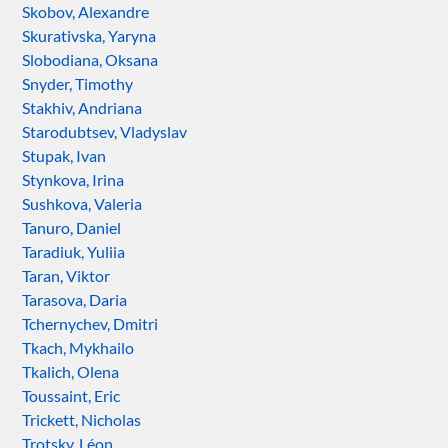
Skobov, Alexandre
Skurativska, Yaryna
Slobodiana, Oksana
Snyder, Timothy
Stakhiv, Andriana
Starodubtsev, Vladyslav
Stupak, Ivan
Stynkova, Irina
Sushkova, Valeria
Tanuro, Daniel
Taradiuk, Yuliia
Taran, Viktor
Tarasova, Daria
Tchernychev, Dmitri
Tkach, Mykhailo
Tkalich, Olena
Toussaint, Eric
Trickett, Nicholas
Trotsky, Léon