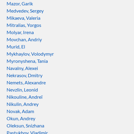
Mazor, Garik
Medvedev, Sergey
Mikaeva, Valeria
Mitralias, Yorgos
Molyar, Irena
Movchan, Andriy
Murid, El
Mykhaylov, Volodymyr
Myronyshena, Tania
Navalny, Alexei
Nekrasov, Dmitry
Nemets, Alexandre
Nevzlin, Leonid
Nikouline, Andreï
Nikulin, Andrey
Novak, Adam
Okun, Andrey
Oleksun, Snizhana
Pastukhov, Vladimir