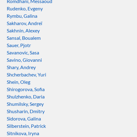
Romdhani, Messaoud
Rudenko, Evgeny
Rymbu, Galina
Sakharov, Andreï
Sakhnin, Alexey
Sansal, Boualem
Sauer, Pjotr
Savanovic, Sasa
Savino, Giovanni
Shary, Andrey
Shcherbachev, Yuri
Shein, Oleg
Shirogorova, Sofia
Shulzhenko, Daria
Shumilsky, Sergey
Shusharin, Dmitry
Sidorova, Galina
Silberstein, Patrick
Sitnikova, Iryna