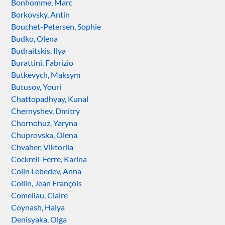
Bonhomme, Marc
Borkovsky, Antin
Bouchet-Petersen, Sophie
Budko, Olena
Budraitskis, Ilya
Burattini, Fabrizio
Butkevych, Maksym
Butusov, Youri
Chattopadhyay, Kunal
Chernyshev, Dmitry
Chornohuz, Yaryna
Chuprovska, Olena
Chvaher, Viktoriia
Cockrell-Ferre, Karina
Colin Lebedev, Anna
Collin, Jean François
Comeliau, Claire
Coynash, Halya
Denisyaka, Olga