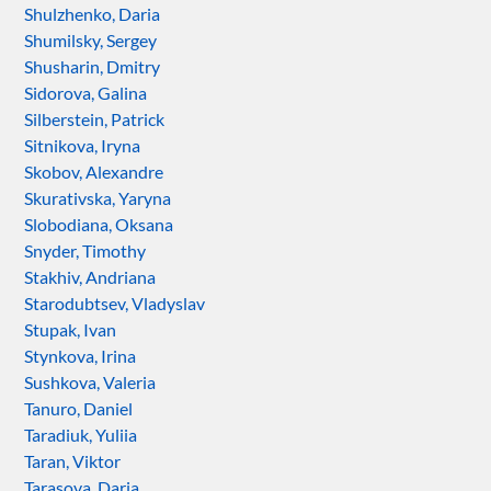
Shulzhenko, Daria
Shumilsky, Sergey
Shusharin, Dmitry
Sidorova, Galina
Silberstein, Patrick
Sitnikova, Iryna
Skobov, Alexandre
Skurativska, Yaryna
Slobodiana, Oksana
Snyder, Timothy
Stakhiv, Andriana
Starodubtsev, Vladyslav
Stupak, Ivan
Stynkova, Irina
Sushkova, Valeria
Tanuro, Daniel
Taradiuk, Yuliia
Taran, Viktor
Tarasova, Daria