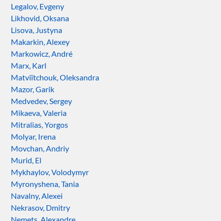
Legalov, Evgeny
Likhovid, Oksana
Lisova, Justyna
Makarkin, Alexey
Markowicz, André
Marx, Karl
Matviïtchouk, Oleksandra
Mazor, Garik
Medvedev, Sergey
Mikaeva, Valeria
Mitralias, Yorgos
Molyar, Irena
Movchan, Andriy
Murid, El
Mykhaylov, Volodymyr
Myronyshena, Tania
Navalny, Alexei
Nekrasov, Dmitry
Nemets, Alexandre