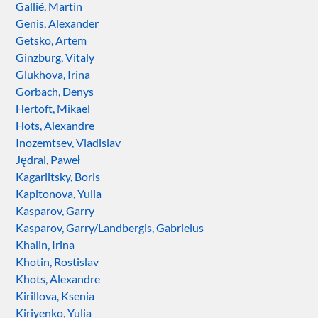
Gallié, Martin
Genis, Alexander
Getsko, Artem
Ginzburg, Vitaly
Glukhova, Irina
Gorbach, Denys
Hertoft, Mikael
Hots, Alexandre
Inozemtsev, Vladislav
Jędral, Paweł
Kagarlitsky, Boris
Kapitonova, Yulia
Kasparov, Garry
Kasparov, Garry/Landbergis, Gabrielus
Khalin, Irina
Khotin, Rostislav
Khots, Alexandre
Kirillova, Ksenia
Kiriyenko, Yulia