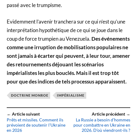
passé avec le trumpisme.
Evidemment l’avenir tranchera sur ce qui n’est qu’une
interprétation hypothétique de ce qui se joue dans le
coup de force trumpien au Venezuela.
Des événements
comme une irruption de mobilisations populaires ne
sont jamais à écarter qui peuvent, à leur tour, amener
des retournements déjouant les scénarios
impérialistes les plus bouclés. Mais il est trop tôt
pour que des indices de tels processus apparaissent.
DOCTRINE MONROE
IMPÉRIALISME
← Article suivant
Article précédent →
Prêts et missiles. Comment ils
La Russie a besoin d’hommes
prévoient de soutenir l’Ukraine
pour combattre en Ukraine en
en 2026
2026. D’où viendront-ils ?