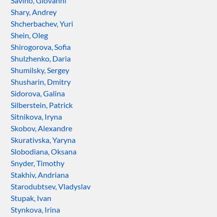
Savino, Giovanni
Shary, Andrey
Shcherbachev, Yuri
Shein, Oleg
Shirogorova, Sofia
Shulzhenko, Daria
Shumilsky, Sergey
Shusharin, Dmitry
Sidorova, Galina
Silberstein, Patrick
Sitnikova, Iryna
Skobov, Alexandre
Skurativska, Yaryna
Slobodiana, Oksana
Snyder, Timothy
Stakhiv, Andriana
Starodubtsev, Vladyslav
Stupak, Ivan
Stynkova, Irina