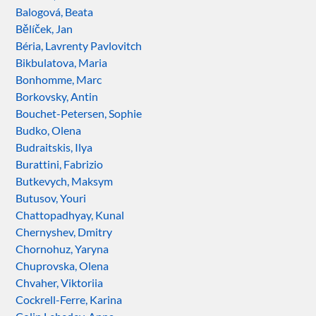
Balogová, Beata
Bělíček, Jan
Béria, Lavrenty Pavlovitch
Bikbulatova, Maria
Bonhomme, Marc
Borkovsky, Antin
Bouchet-Petersen, Sophie
Budko, Olena
Budraitskis, Ilya
Burattini, Fabrizio
Butkevych, Maksym
Butusov, Youri
Chattopadhyay, Kunal
Chernyshev, Dmitry
Chornohuz, Yaryna
Chuprovska, Olena
Chvaher, Viktoriia
Cockrell-Ferre, Karina