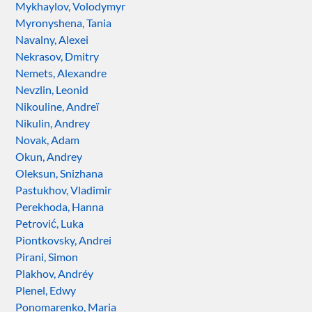
Mykhaylov, Volodymyr
Myronyshena, Tania
Navalny, Alexei
Nekrasov, Dmitry
Nemets, Alexandre
Nevzlin, Leonid
Nikouline, Andreï
Nikulin, Andrey
Novak, Adam
Okun, Andrey
Oleksun, Snizhana
Pastukhov, Vladimir
Perekhoda, Hanna
Petrović, Luka
Piontkovsky, Andrei
Pirani, Simon
Plakhov, Andréy
Plenel, Edwy
Ponomarenko, Maria