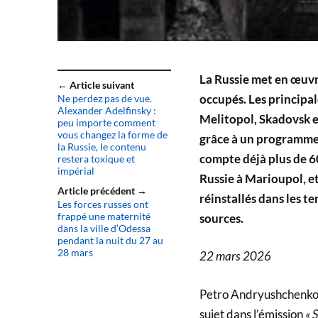
La Russie met en œuvr
← Article suivant
occupés. Les principa
Ne perdez pas de vue.
Alexander Adelfinsky :
Melitopol, Skadovsk e
peu importe comment
vous changez la forme de
grâce à un programme 
la Russie, le contenu
compte déjà plus de 6
restera toxique et
impérial
Russie à Marioupol, et
Article précédent →
réinstallés dans les te
Les forces russes ont
frappé une maternité
sources.
dans la ville d’Odessa
pendant la nuit du 27 au
28 mars
22 mars 2026
Petro Andryushchenko, 
sujet dans l’émission
« 