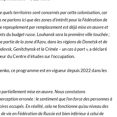
e quels territoires sont concernés par cette colonisation, car
s ne parlons ici que des zones d’intérêt pour la Fédération de
 de repeuplement par remplacement est déjà mise en œuvre et
nts du budget russe. Louhansk sera la première ville touchée ;
e partie de la zone d’Azov, dans les régions de Donetsk et de
adovsk, Genitchynsk et la Crimée – un cas à part »,
a déclaré
ur du Centre d’études sur l’occupation.
enko, ce programme est en vigueur depuis 2022 dans les
jà partiellement mise en œuvre. Nous constatons
rception erronée : le sentiment que l’on force des personnes à
itoires occupés. En réalité, cela ne fonctionne qu’au niveau des
u de vie en Fédération de Russie est bien inférieur à celui de