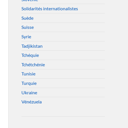
Solidarités internationalistes
Suède
Suisse
Syrie
Tadjikistan
Tchéquie
Tchétchénie
Tunisie
Turquie
Ukraine
Vénézuela