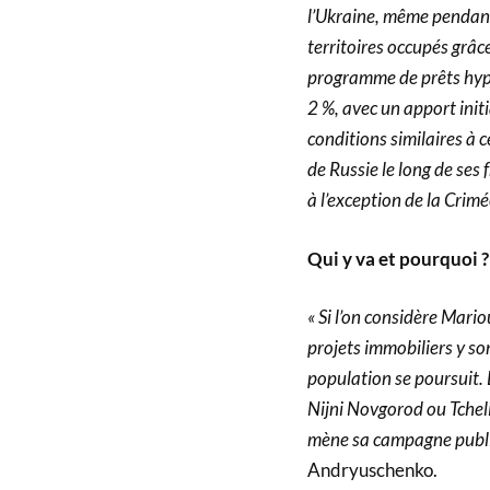
l’Ukraine, même pendant 
territoires occupés grâc
programme de prêts hypot
2 %, avec un apport init
conditions similaires à c
de Russie le long de ses 
à l’exception de la Crimé
Qui y va et pourquoi ?
« Si l’on considère Mar
projets immobiliers y son
population se poursuit.
Nijni Novgorod ou Tcheli
mène sa campagne public
Andryuschenko.