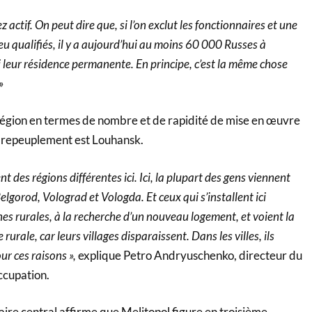
z actif. On peut dire que, si l’on exclut les fonctionnaires et une
peu qualifiés, il y a aujourd’hui au moins 60 000 Russes à
 leur résidence permanente. En principe, c’est la même chose
»
 région en termes de nombre et de rapidité de mise en œuvre
de repeuplement est Louhansk.
nt des régions différentes ici. Ici, la plupart des gens viennent
elgorod, Volograd et Vologda. Et ceux qui s’installent ici
es rurales, à la recherche d’un nouveau logement, et voient la
 rurale, car leurs villages disparaissent. Dans les villes, ils
r ces raisons »,
explique Petro Andryuschenko, directeur du
ccupation.
itaire central affirme que Melitopol figure en troisième