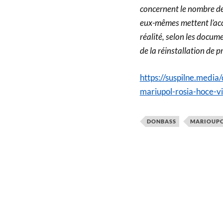
concernent le nombre de
eux-mêmes mettent l’acce
réalité, selon les docum
de la réinstallation de p
https://suspilne.medi
mariupol-rosia-hoce-vi
DONBASS
MARIOUP