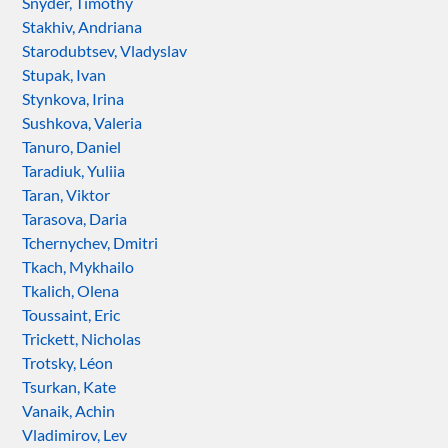
Snyder, Timothy
Stakhiv, Andriana
Starodubtsev, Vladyslav
Stupak, Ivan
Stynkova, Irina
Sushkova, Valeria
Tanuro, Daniel
Taradiuk, Yuliia
Taran, Viktor
Tarasova, Daria
Tchernychev, Dmitri
Tkach, Mykhailo
Tkalich, Olena
Toussaint, Eric
Trickett, Nicholas
Trotsky, Léon
Tsurkan, Kate
Vanaik, Achin
Vladimirov, Lev