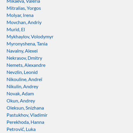
Mikaeva, Valeria
Mitralias, Yorgos
Molyar, Irena
Movchan, Andriy
Murid, El
Mykhaylov, Volodymyr
Myronyshena, Tania
Navalny, Alexei
Nekrasov, Dmitry
Nemets, Alexandre
Nevzlin, Leonid
Nikouline, Andreï
Nikulin, Andrey
Novak, Adam
Okun, Andrey
Oleksun, Snizhana
Pastukhov, Vladimir
Perekhoda, Hanna
Petrović, Luka