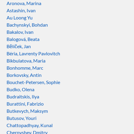
Aronova, Marina
Astashin, Ivan
Au Loong Yu
Bachynskyi, Bohdan
Bakalov, Ivan
Balogová, Beata
Bělíček, Jan
Béria, Lavrenty Pavlovitch
Bikbulatova, Maria
Bonhomme, Marc
Borkovsky, Antin
Bouchet-Petersen, Sophie
Budko, Olena
Budraitskis, Ilya
Burattini, Fabrizio
Butkevych, Maksym
Butusov, Youri
Chattopadhyay, Kunal
Chernyshev, Dmitry