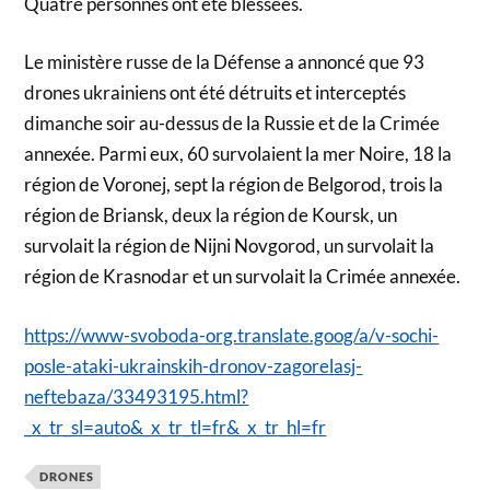
Quatre personnes ont été blessées.
Le ministère russe de la Défense a annoncé que 93
drones ukrainiens ont été détruits et interceptés
dimanche soir au-dessus de la Russie et de la Crimée
annexée. Parmi eux, 60 survolaient la mer Noire, 18 la
région de Voronej, sept la région de Belgorod, trois la
région de Briansk, deux la région de Koursk, un
survolait la région de Nijni Novgorod, un survolait la
région de Krasnodar et un survolait la Crimée annexée.
https://www-svoboda-org.translate.goog/a/v-sochi-
posle-ataki-ukrainskih-dronov-zagorelasj-
neftebaza/33493195.html?
_x_tr_sl=auto&_x_tr_tl=fr&_x_tr_hl=fr
DRONES