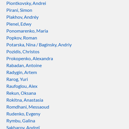
Piontkovsky, Andrei
Pirani, Simon
Plakhov, Andréy
Plenel, Edwy
Ponomarenko, Maria
Popkov, Roman
Potarska, Nina / Baginsky, Andriy
Pozidis, Christos
Prokopenko, Alexandra
Rabadan, Antoine
Radygin, Artem
Rarog, Yuri
Raufoglou, Alex
Rekun, Oksana
Rokitna, Anastasia
Romdhani, Messaoud
Rudenko, Evgeny
Rymbu, Galina
Sakharov, Andreï