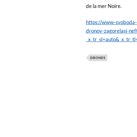
de la mer Noire.
https://www-svoboda-or
dronov-zagorelasj-ne
_x_tr_sl=auto&_x_tr_tl
DRONES