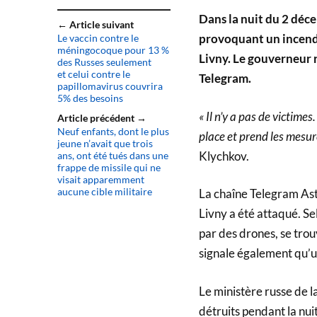
Dans la nuit du 2 déce
← Article suivant
provoquant un incendi
Le vaccin contre le
méningocoque pour 13 %
Livny. Le gouverneur r
des Russes seulement
et celui contre le
Telegram.
papillomavirus couvrira
5% des besoins
« Il n’y a pas de victime
Article précédent →
Neuf enfants, dont le plus
place et prend les mesur
jeune n’avait que trois
Klychkov.
ans, ont été tués dans une
frappe de missile qui ne
visait apparemment
aucune cible militaire
La chaîne Telegram Astr
Livny a été attaqué. Se
par des drones, se tro
signale également qu’un
Le ministère russe de 
détruits pendant la nui