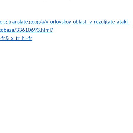
g.translate.goog/a/v-orlovskoy-oblasti-v-rezuljtate-ataki-
ftebaza/33610693.html?
=fr&_x_tr_hl=fr