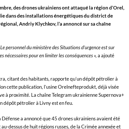
mbre, des drones ukrainiens ont attaqué la région d’Orel,
e dans des installations énergétiques du district de
égional, Andriy Klychkov, l’a annoncé sur sa chaîne
s. Le personnel du ministère des Situations d’urgence est sur
es nécessaires pour en limiter les conséquences »,
a ajouté
a, citant des habitants, rapporte qu’un dépôt pétrolier à
lon cette publication, l’usine Orelnefteprodukt, déjà visée
uve à proximité. La chaîne Telegram ukrainienne Supernova+
 dépôt pétrolier à Livny est en feu.
la Défense a annoncé que 45 drones ukrainiens avaient été
t au-dessus de huit régions russes, de la Crimée annexée et