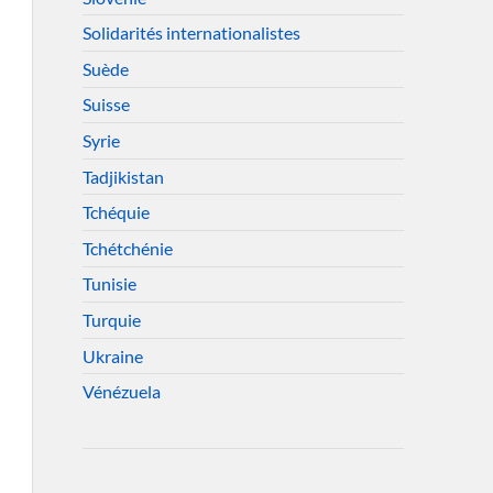
Solidarités internationalistes
Suède
Suisse
Syrie
Tadjikistan
Tchéquie
Tchétchénie
Tunisie
Turquie
Ukraine
Vénézuela