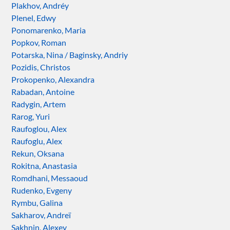
Plakhov, Andréy
Plenel, Edwy
Ponomarenko, Maria
Popkov, Roman
Potarska, Nina / Baginsky, Andriy
Pozidis, Christos
Prokopenko, Alexandra
Rabadan, Antoine
Radygin, Artem
Rarog, Yuri
Raufoglou, Alex
Raufoglu, Alex
Rekun, Oksana
Rokitna, Anastasia
Romdhani, Messaoud
Rudenko, Evgeny
Rymbu, Galina
Sakharov, Andreï
Sakhnin, Alexey