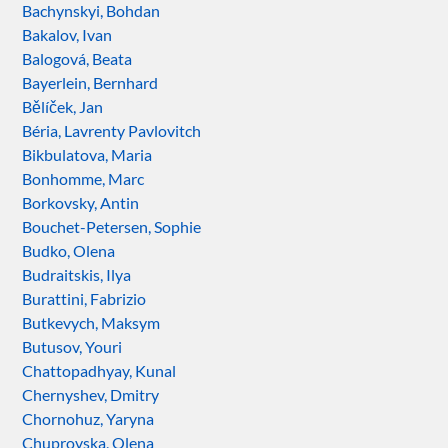
Bachynskyi, Bohdan
Bakalov, Ivan
Balogová, Beata
Bayerlein, Bernhard
Bělíček, Jan
Béria, Lavrenty Pavlovitch
Bikbulatova, Maria
Bonhomme, Marc
Borkovsky, Antin
Bouchet-Petersen, Sophie
Budko, Olena
Budraitskis, Ilya
Burattini, Fabrizio
Butkevych, Maksym
Butusov, Youri
Chattopadhyay, Kunal
Chernyshev, Dmitry
Chornohuz, Yaryna
Chuprovska, Olena