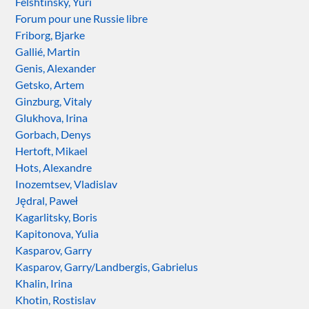
Felshtinsky, Yuri
Forum pour une Russie libre
Friborg, Bjarke
Gallié, Martin
Genis, Alexander
Getsko, Artem
Ginzburg, Vitaly
Glukhova, Irina
Gorbach, Denys
Hertoft, Mikael
Hots, Alexandre
Inozemtsev, Vladislav
Jędral, Paweł
Kagarlitsky, Boris
Kapitonova, Yulia
Kasparov, Garry
Kasparov, Garry/Landbergis, Gabrielus
Khalin, Irina
Khotin, Rostislav