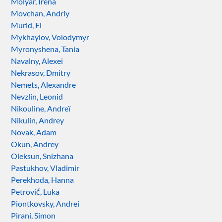
Molyar, Irena
Movchan, Andriy
Murid, El
Mykhaylov, Volodymyr
Myronyshena, Tania
Navalny, Alexei
Nekrasov, Dmitry
Nemets, Alexandre
Nevzlin, Leonid
Nikouline, Andreï
Nikulin, Andrey
Novak, Adam
Okun, Andrey
Oleksun, Snizhana
Pastukhov, Vladimir
Perekhoda, Hanna
Petrović, Luka
Piontkovsky, Andrei
Pirani, Simon