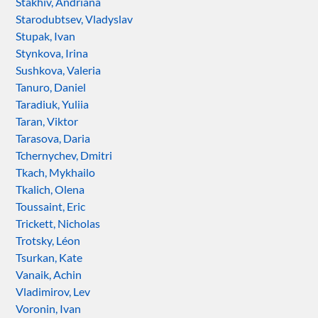
Stakhiv, Andriana
Starodubtsev, Vladyslav
Stupak, Ivan
Stynkova, Irina
Sushkova, Valeria
Tanuro, Daniel
Taradiuk, Yuliia
Taran, Viktor
Tarasova, Daria
Tchernychev, Dmitri
Tkach, Mykhailo
Tkalich, Olena
Toussaint, Eric
Trickett, Nicholas
Trotsky, Léon
Tsurkan, Kate
Vanaik, Achin
Vladimirov, Lev
Voronin, Ivan