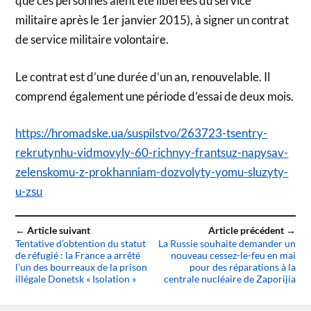
que ces personnes aient été libérées du service
militaire après le 1er janvier 2015), à signer un contrat
de service militaire volontaire.
Le contrat est d’une durée d’un an, renouvelable. Il
comprend également une période d’essai de deux mois.
https://hromadske.ua/suspilstvo/263723-tsentry-
rekrutynhu-vidmovyly-60-richnyy-frantsuz-napysav-
zelenskomu-z-prokhanniam-dozvolyty-yomu-sluzyty-
u-zsu
← Article suivant
Article précédent →
Tentative d’obtention du statut
La Russie souhaite demander un
de réfugié : la France a arrêté
nouveau cessez-le-feu en mai
l’un des bourreaux de la prison
pour des réparations à la
illégale Donetsk « Isolation »
centrale nucléaire de Zaporijia